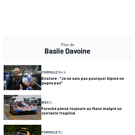
Plus de
Basile Davoine
FORMULE 1
14 h
Briatore : "Je ne sais pas pourquoi Alpine ne
gagne pas"
WEC
1 j
Porsche pense toujours au Mans malgré un
contexte fragilisé
FORMULE 1
1 j