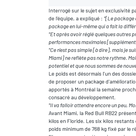
Interrogé sur le sujet en exclusivité 
de l'équipe, a expliqué
:
"[Le package d
package en lui-même qui a fait la diffé
"Et après avoir réglé quelques autres p
performances maximales [supplémentai
"Ce n'est pas simple [à dire], mais je s
Miami] ne reflète pas notre rythme. Mais
potentiel et que nous sommes de nouve
Le poids est désormais l'un des dossie
de proposer un package d'amélioratio
apportés à Montréal la semaine procha
consacré au développement.
"Il va falloir attendre encore un peu, M
Avant Miami, la Red Bull RB22 présenta
kilos en Floride. Les six kilos restan
poids minimum de 768 kg fixé par le r