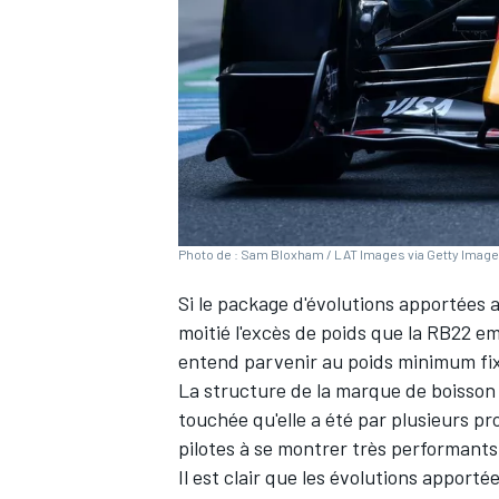
WRC
Photo de : Sam Bloxham / LAT Images via Getty Imag
Si le package d'évolutions apportées a
moitié l'excès de poids que la RB22 em
entend parvenir au poids minimum fixé
La structure de la marque de boisson
WEC
touchée qu'elle a été par plusieurs p
pilotes à se montrer très performants
Il est clair que les évolutions apport