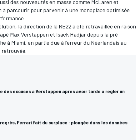
s aussi des nouveautés en masse comme
McLaren
et
in à parcourir pour parvenir à une monoplace optimisée
erformance.
lution, la direction de la RB22 a été retravaillée en raison
capé
Max Verstappen
et
Isack Hadjar
depuis la pré-
e à Miami, en partie due à l'erreur du Néerlandais au
é retrouvée.
e des excuses à Verstappen après avoir tardé à régler un
progrès, Ferrari fait du surplace : plongée dans les données