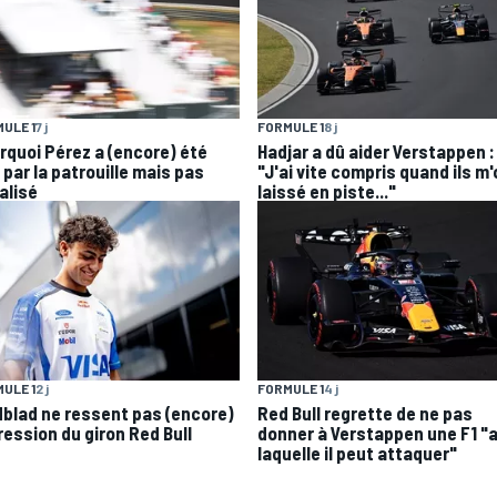
ULE 1
7 j
FORMULE 1
8 j
rquoi Pérez a (encore) été
Hadjar a dû aider Verstappen :
 par la patrouille mais pas
"J'ai vite compris quand ils m
alisé
laissé en piste..."
ULE 1
2 j
FORMULE 1
4 j
dblad ne ressent pas (encore)
Red Bull regrette de ne pas
ression du giron Red Bull
donner à Verstappen une F1 "
laquelle il peut attaquer"