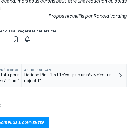
pas quand, mais nous aurons peut-être une réduction du poids
t.
Propos recueillis par Ronald Vording
er ou sauvegarder cet article
 PRÉCÉDENT
ARTICLE SUIVANT
 fallu pour
Doriane Pin : "La F1 n'est plus un rêve, c'est un
en à Miami
objectif"
S
VOIR PLUS & COMMENTER