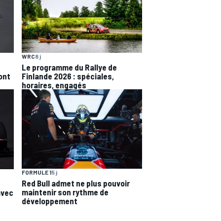
WRC
8 j
Le programme du Rallye de
'ont
Finlande 2026 : spéciales,
horaires, engagés
FORMULE 1
5 j
Red Bull admet ne plus pouvoir
maintenir son rythme de
avec
développement