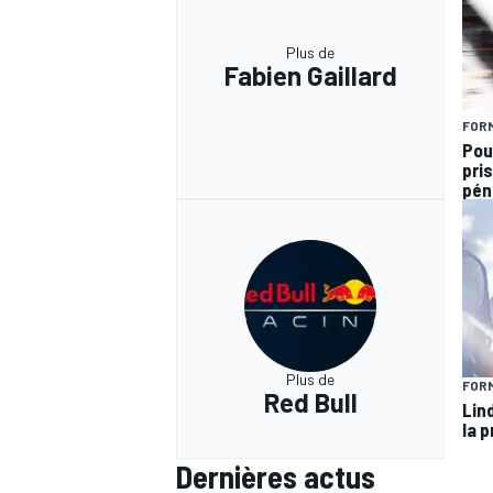
Plus de
Fabien Gaillard
FORM
Pou
pris
pén
Plus de
FORM
Red Bull
Lin
la p
Dernières actus