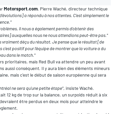
par
Motorsport.com
, Pierre Waché, directeur technique
'évolutions] a répondu à nos attentes. C'est simplement le
rence."
roblèmes, il nous a également permis d'obtenir des
res] auxquelles nous ne nous attendions peut-être pas."
uis vraiment déçu du résultat. Je pense que le résultat [de
 c'est positif pour l'équipe de montrer que la voiture a du
au dans le match."
rs prioritaires, mais Red Bull va attendre un peu avant
ns aussi conséquent. Il y aura bien des éléments mineurs
ine, mais c'est le début de saison européenne qui sera
ontréal ne sera qu'une petite étape"
, insiste Waché.
it 12 kg de trop sur la balance, un surpoids réduit à six
ts devraient être perdus en deux mois pour atteindre le
èglement.