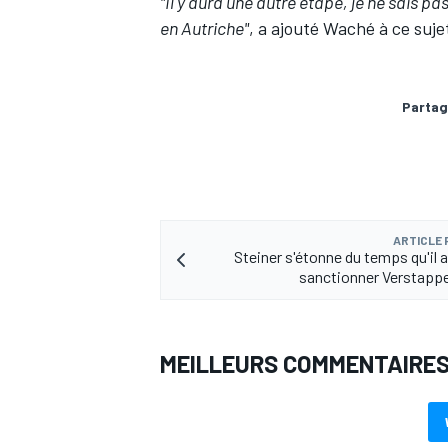
"Il y aura une autre étape, je ne sais 
en Autriche"
, a ajouté Waché à ce suje
Partag
AUTRES CHAMPIONNATS
ARTICLE
Steiner s'étonne du temps qu'il a
sanctionner Verstapp
MEILLEURS COMMENTAIRE