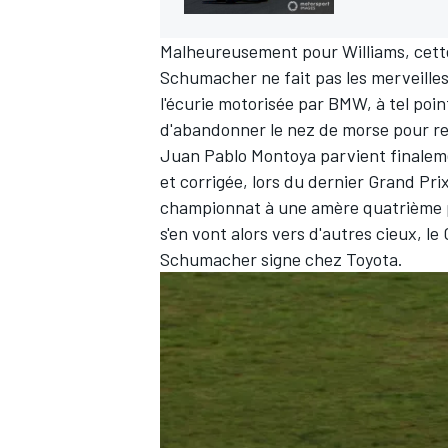
Malheureusement pour Williams, cett
Schumacher
ne fait pas les merveille
l'écurie motorisée par BMW, à tel poin
AUTRES CHAMPIONNATS
d'abandonner le nez de morse pour re
Juan Pablo Montoya parvient finaleme
et corrigée, lors du dernier Grand Prix
championnat à une amère quatrième pla
s'en vont alors vers d'autres cieux, l
Schumacher signe chez Toyota.