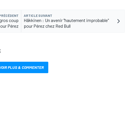
 PRÉCÉDENT
ARTICLE SUIVANT
"gros coup
Häkkinen : Un avenir "hautement improbable"
pour Pérez
pour Pérez chez Red Bull
S
VOIR PLUS & COMMENTER