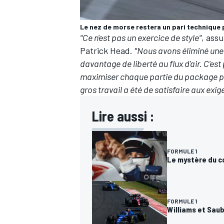
Le nez de morse restera un pari technique 
"Ce n'est pas un exercice de style"
, assu
Patrick Head.
"Nous avons éliminé une 
davantage de liberté au flux d'air. C'est
maximiser chaque partie du package pou
gros travail a été de satisfaire aux exig
Lire aussi :
FORMULE 1
Le mystère du co
FORMULE 1
Williams et Saub