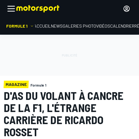
FORMULE 1
ACCUEIL
NEWS
GALERIES PHOTO
VIDÉOS
CALENDRIER
R
MAGAZINE
Formule 1
D'AS DU VOLANT À CANCRE
DE LA F1, L'ÉTRANGE
CARRIÈRE DE RICARDO
ROSSET