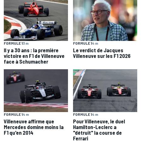
FORMULE 1
4 m
FORMULE 1
3 m
Le verdict de Jacques
Il y a 30 ans : la première
Villeneuve sur les F1 2026
victoire en F1 de Villeneuve
face à Schumacher
FORMULE 1
4 m
FORMULE 1
4 m
Villeneuve affirme que
Pour Villeneuve, le duel
Mercedes domine moins la
Hamilton-Leclerc a
F1 qu'en 2014
"détruit" la course de
Ferrari