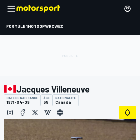
FORMULE 1
MOTOGP
WRC
WEC
Jacques Villeneuve
DATE DE NAISSANCE
ÂGE
NATIONALITÉ
1971-04-09
55
Canada