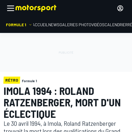
FORMULE 1
ACCUEIL
NEWS
GALERIES PHOTO
VIDÉOS
CALENDRIER
R
RÉTRO
Formule 1
IMOLA 1994 : ROLAND
RATZENBERGER, MORT D'UN
ÉCLECTIQUE
Le 30 avril 1994, à Imola, Roland Ratzenberger
trouvait la mort lors des qualifications du Grand