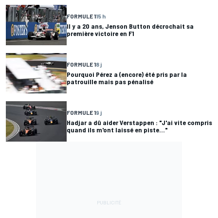
FORMULE 1
15 h
Il y a 20 ans, Jenson Button décrochait sa
première victoire en F1
FORMULE 1
8 j
Pourquoi Pérez a (encore) été pris par la
patrouille mais pas pénalisé
FORMULE 1
9 j
Hadjar a dû aider Verstappen : "J'ai vite compris
quand ils m'ont laissé en piste..."