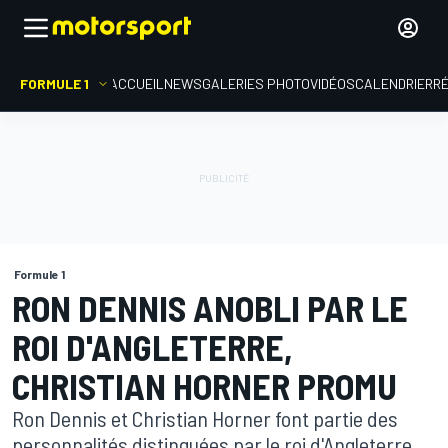
FORMULE 1
ACCUEIL
NEWS
GALERIES PHOTO
VIDÉOS
CALENDRIER
R
Formule 1
RON DENNIS ANOBLI PAR LE
ROI D'ANGLETERRE,
CHRISTIAN HORNER PROMU
Ron Dennis et Christian Horner font partie des
personnalités distinguées par le roi d'Angleterre