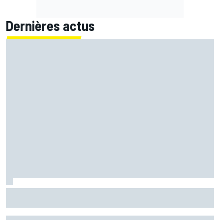
Dernières actus
Bagnaia : "Álex Márquez est devenu le pilote de référence
chez Ducati"