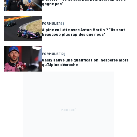
gagne pas"
FORMULE 1
9 j
Alpine en lutte avec Aston Martin ? "Ils sont
beaucoup plus rapides que nous"
FORMULE 1
12 j
Gasly sauve une qualification inespérée alors
qu'Alpine décroche