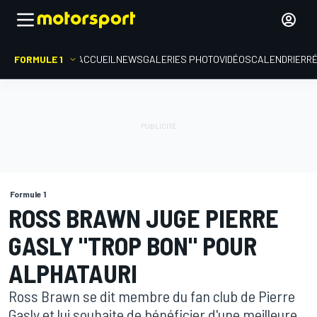
FORMULE 1
ACCUEIL
NEWS
GALERIES PHOTO
VIDÉOS
CALENDRIER
R
Formule 1
ROSS BRAWN JUGE PIERRE
GASLY "TROP BON" POUR
ALPHATAURI
Ross Brawn se dit membre du fan club de Pierre
Gasly et lui souhaite de bénéficier d'une meilleure