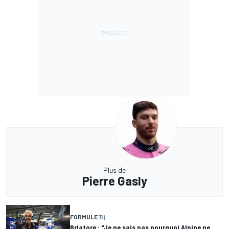
Plus de
Pierre Gasly
FORMULE 1
1 j
Briatore : "Je ne sais pas pourquoi Alpine ne