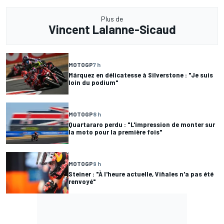
Plus de
Vincent Lalanne-Sicaud
MOTOGP
7 h
Márquez en délicatesse à Silverstone : "Je suis
loin du podium"
MOTOGP
8 h
Quartararo perdu : "L'impression de monter sur
la moto pour la première fois"
MOTOGP
9 h
Steiner : "À l'heure actuelle, Viñales n'a pas été
renvoyé"