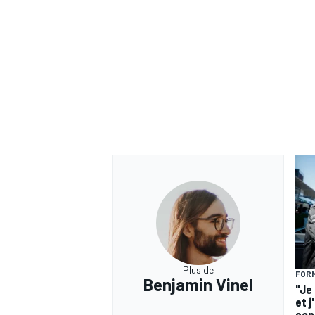
Plus de
FORM
Benjamin Vinel
"Je
et j
son 