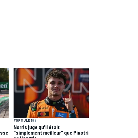
FORMULE 1
9 j
Norris juge qu'il était
esse
"simplement meilleur" que Piastri
en Hongrie