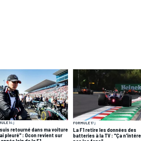
ULE 1
4 j
FORMULE 1
7 j
 suis retourné dans ma voiture
La F1 retire les données des
'ai pleuré" : Ocon revient sur
batteries à la TV : "Ça n'intér
année loin de la F1
pas les fans"