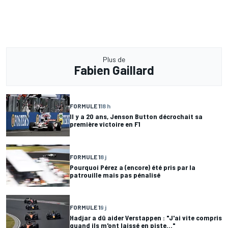
Plus de
Fabien Gaillard
FORMULE 1
18 h
Il y a 20 ans, Jenson Button décrochait sa
première victoire en F1
FORMULE 1
8 j
Pourquoi Pérez a (encore) été pris par la
patrouille mais pas pénalisé
FORMULE 1
9 j
Hadjar a dû aider Verstappen : "J'ai vite compris
quand ils m'ont laissé en piste..."