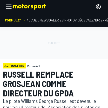
FORMULE 1
ACCUEIL
NEWS
GALERIES PHOTO
VIDÉOS
CALENDRIER
R
ACTUALITÉS
Formule 1
RUSSELL REMPLACE
GROSJEAN COMME
DIRECTEUR DU GPDA
Le pilote Williams George Russell est devenu le
nouveau directeur de l'Association des pilotes de