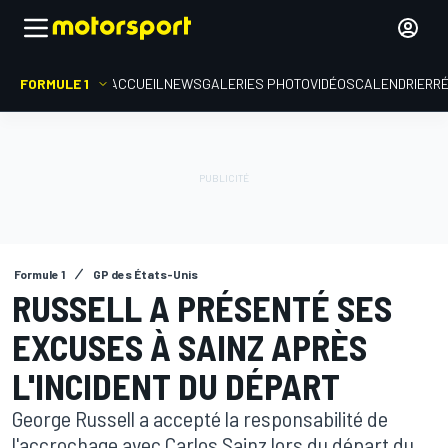
FORMULE 1
ACCUEIL
NEWS
GALERIES PHOTO
VIDÉOS
CALENDRIER
R
Formule 1
GP des États-Unis
RUSSELL A PRÉSENTÉ SES
EXCUSES À SAINZ APRÈS
L'INCIDENT DU DÉPART
George Russell a accepté la responsabilité de
l'accrochage avec Carlos Sainz lors du départ du