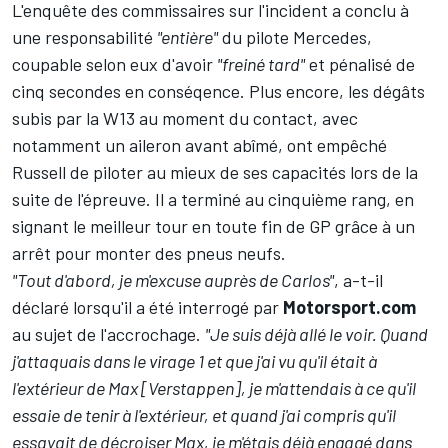
L'enquête des commissaires sur l'incident a conclu à
une responsabilité
"entière"
du pilote
Mercedes
,
coupable selon eux d'avoir
"freiné tard"
et pénalisé de
cinq secondes en conséqence. Plus encore, les dégâts
subis par la W13 au moment du contact, avec
notamment un aileron avant abîmé, ont empêché
Russell de piloter au mieux de ses capacités lors de la
suite de l'épreuve. Il a terminé au cinquième rang, en
signant le meilleur tour en toute fin de GP grâce à un
arrêt pour monter des pneus neufs.
"Tout d'abord, je m'excuse auprès de Carlos"
, a-t-il
déclaré lorsqu'il a été interrogé par
Motorsport.com
au sujet de l'accrochage.
"Je suis déjà allé le voir. Quand
j'attaquais dans le virage 1 et que j'ai vu qu'il était à
l'extérieur de Max [Verstappen], je m'attendais à ce qu'il
essaie de tenir à l'extérieur, et quand j'ai compris qu'il
essayait de décroiser Max, je m'étais déjà engagé dans