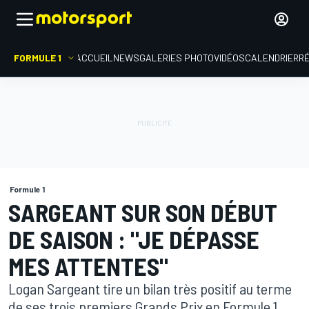
FORMULE 1
ACCUEIL
NEWS
GALERIES PHOTO
VIDÉOS
CALENDRIER
R
Formule 1
SARGEANT SUR SON DÉBUT
DE SAISON : "JE DÉPASSE
MES ATTENTES"
Logan Sargeant tire un bilan très positif au terme
de ses trois premiers Grands Prix en Formule 1.