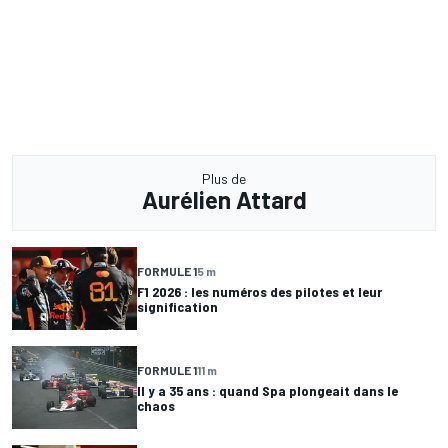
Plus de
Aurélien Attard
FORMULE 1
5 m
F1 2026 : les numéros des pilotes et leur
signification
FORMULE 1
11 m
Il y a 35 ans : quand Spa plongeait dans le
chaos