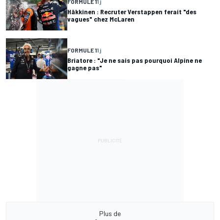
FORMULE 1
1 j
Häkkinen : Recruter Verstappen ferait "des
vagues" chez McLaren
FORMULE 1
1 j
Briatore : "Je ne sais pas pourquoi Alpine ne
gagne pas"
Plus de