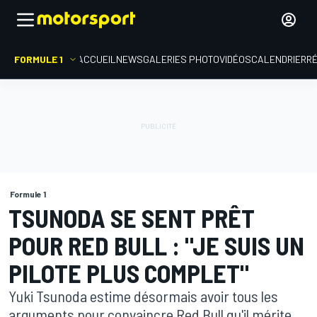
FORMULE 1
ACCUEIL
NEWS
GALERIES PHOTO
VIDÉOS
CALENDRIER
R
Formule 1
TSUNODA SE SENT PRÊT
POUR RED BULL : "JE SUIS UN
PILOTE PLUS COMPLET"
Yuki Tsunoda estime désormais avoir tous les
arguments pour convaincre Red Bull qu'il mérite