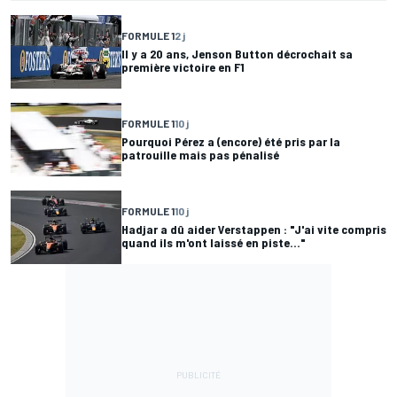
FORMULE 1
2 j
Il y a 20 ans, Jenson Button décrochait sa
première victoire en F1
FORMULE 1
10 j
Pourquoi Pérez a (encore) été pris par la
patrouille mais pas pénalisé
FORMULE 1
10 j
Hadjar a dû aider Verstappen : "J'ai vite compris
quand ils m'ont laissé en piste..."