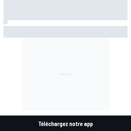
Marc Márquez assume enfin : "Le favori, c'est moi, non ?"
Téléchargez notre app