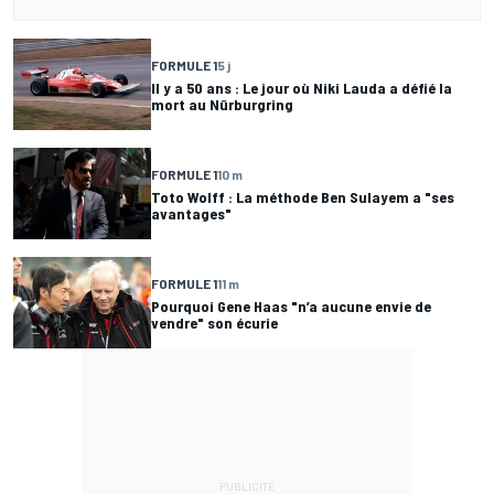
FORMULE 1
5 j
Il y a 50 ans : Le jour où Niki Lauda a défié la
mort au Nürburgring
FORMULE 1
10 m
Toto Wolff : La méthode Ben Sulayem a "ses
avantages"
FORMULE 1
11 m
Pourquoi Gene Haas "n’a aucune envie de
vendre" son écurie