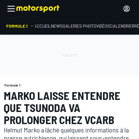
FORMULE 1
ACCUEIL
NEWS
GALERIES PHOTO
VIDÉOS
CALENDRIER
R
Formule 1
MARKO LAISSE ENTENDRE
QUE TSUNODA VA
PROLONGER CHEZ VCARB
Helmut Marko a lâché quelques informations à la
presse autrichienne, qui laissent sous-entendre