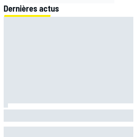
Dernières actus
Quartararo n'a jamais discuté de 2027 avec Yamaha :
"J'avais besoin d'air frais"