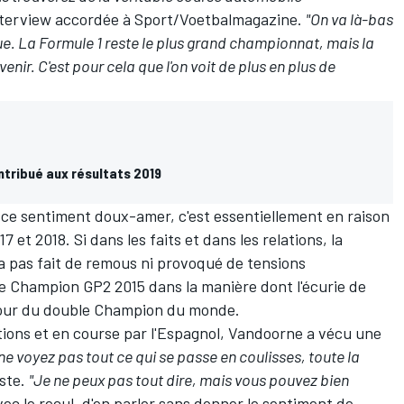
interview accordée à Sport/Voetbalmagazine.
"On va là-bas
que. La Formule 1 reste le plus grand championnat, mais la
venir. C'est pour cela que l'on voit de plus en plus de
ntribué aux résultats 2019
 ce sentiment doux-amer, c'est essentiellement en raison
 et 2018. Si dans les faits et dans les relations, la
a pas fait de remous ni provoqué de tensions
é le Champion GP2 2015 dans la manière dont l'écurie de
utour du double Champion du monde.
ions et en course par l'Espagnol, Vandoorne a vécu une
ne voyez pas tout ce qui se passe en coulisses, toute la
uste
.
"Je ne peux pas tout dire, mais vous pouvez bien
 avec le recul, d'en parler sans donner le sentiment de