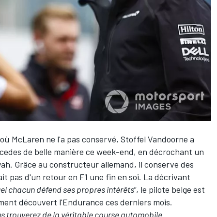
, où
McLaren
ne l'a pas conservé,
Stoffel Vandoorne
a
cedes
de belle manière ce week-end, en décrochant un
yah
. Grâce au constructeur allemand, il conserve des
ait pas d'un retour en F1 une fin en soi. La décrivant
el chacun défend ses propres intérêts"
, le pilote belge est
lement découvert l'Endurance ces derniers mois.
s trouverez de la véritable course automobile