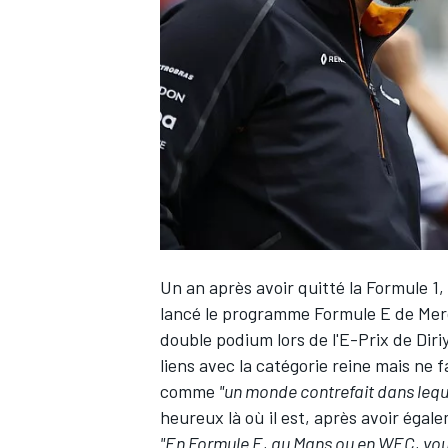
WRC
Un an après avoir quitté la Formule 1
lancé le programme Formule E de
Mer
double podium lors de l'
E-Prix de Diri
WEC
liens avec la catégorie reine mais ne f
comme
"un monde contrefait dans lequ
heureux là où il est, après avoir éga
"En Formule E, au Mans ou en WEC, vou