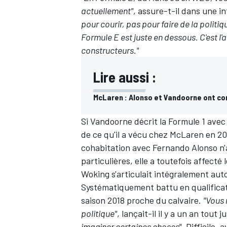
actuellement"
, assure-t-il dans une 
pour courir, pas pour faire de la politi
Formule E est juste en dessous. C'est l'a
constructeurs."
Lire aussi :
McLaren : Alonso et Vandoorne ont co
Si Vandoorne décrit la Formule 1 avec
de ce qu'il a vécu chez McLaren en 2017
cohabitation avec
Fernando Alonso
n'
particulières, elle a toutefois affect
Woking s'articulait intégralement a
Systématiquement battu en qualificat
saison 2018 proche du calvaire.
"Vous 
politique"
,
lançait-il il y a un an tout j
imaginer certaines choses"
. Difficile,