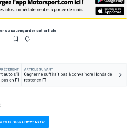
er ou sauvegarder cet article
 PRÉCÉDENT
ARTICLE SUIVANT
t auto s'il
Gagner ne suffirait pas à convaincre Honda de
e pas en F1
rester en F1
S
VOIR PLUS & COMMENTER