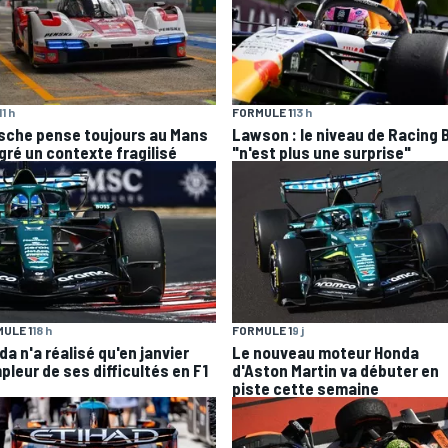
11 h
FORMULE 1
13 h
sche pense toujours au Mans
Lawson : le niveau de Racing B
gré un contexte fragilisé
"n'est plus une surprise"
ULE 1
18 h
FORMULE 1
9 j
a n'a réalisé qu'en janvier
Le nouveau moteur Honda
pleur de ses difficultés en F1
d'Aston Martin va débuter en
piste cette semaine