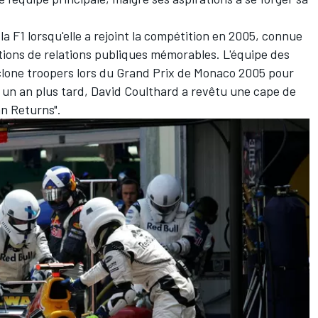
e la F1 lorsqu'elle a rejoint la compétition en 2005, connue
tions de relations publiques mémorables. L'équipe des
lone troopers lors du Grand Prix de Monaco 2005 pour
 un an plus tard,
David Coulthard
a revêtu une cape de
n Returns".