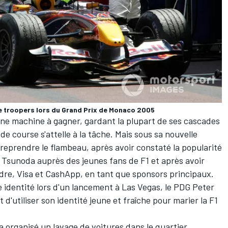
e troopers lors du Grand Prix de Monaco 2005
une machine à gagner, gardant la plupart de ses cascades
e course s'attelle à la tâche. Mais sous sa nouvelle
reprendre le flambeau, après avoir constaté la popularité
i Tsunoda
auprès des jeunes fans de F1 et après avoir
dre, Visa et CashApp, en tant que sponsors principaux.
le identité lors d'un lancement à Las Vegas, le PDG Peter
d'utiliser son identité jeune et fraîche pour marier la F1
a organisé un lavage de voitures dans le quartier