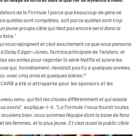
s d'un lavage de voitures dans le quartier de Wynwood à Miami.
 dehors de la Formule 1 parce que beaucoup de gens ne
e qu'elles sont complètes, soit parce qu'elles sont trop
un jeune groupe cible qui n'est pas encore servi dans la
 faire."
ui nous rejoignent et c'est exactement ce que nous pensons
 à Daisy Edgar-Jones, l'actrice principale de Twisters, et
utes ses amies pour regarder la série Netflix et suivre les
ose qui, honnêtement, n'existait pas il y a quelques années.
i, avec cinq amis et quelques bières !"
CARB a été si attrayante pour les sponsors et les
ouveau venu, qui fait les choses différemment et qui essaie
ous avons"
, explique-t-il.
"La Formule 1 nous fournit toutes
e souviens bien, nous sommes l'équipe dont la base de fans
t les femmes, et la plus jeune. Et c'est aussi le public cible