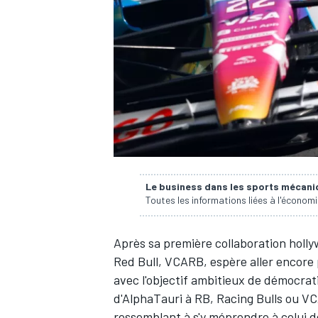
WRC
Le business dans les sports mécan
Toutes les informations liées à l'économ
Après sa première collaboration holly
WEC
Red Bull
, VCARB, espère aller encore 
avec l'objectif ambitieux de démocrat
d'AlphaTauri à RB, Racing Bulls ou V
ressemblant à s'y méprendre à celui de