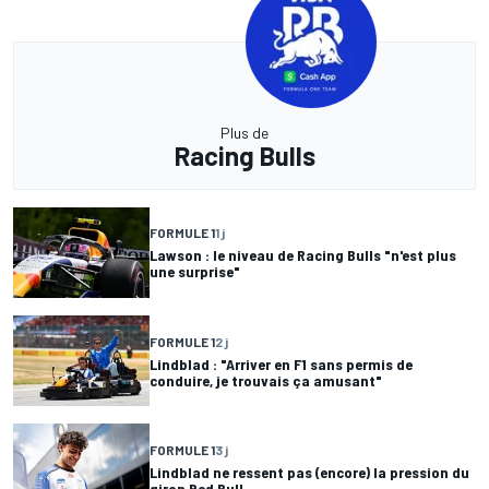
Plus de
Racing Bulls
FORMULE 1
1 j
Lawson : le niveau de Racing Bulls "n'est plus
une surprise"
FORMULE 1
2 j
Lindblad : "Arriver en F1 sans permis de
conduire, je trouvais ça amusant"
FORMULE 1
3 j
Lindblad ne ressent pas (encore) la pression du
giron Red Bull