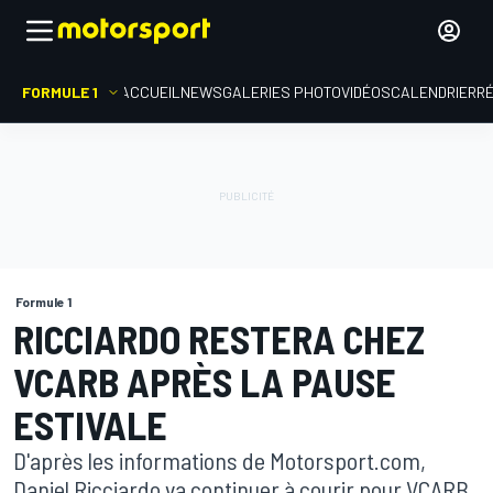
FORMULE 1
ACCUEIL
NEWS
GALERIES PHOTO
VIDÉOS
CALENDRIER
R
Formule 1
RICCIARDO RESTERA CHEZ
VCARB APRÈS LA PAUSE
ESTIVALE
D'après les informations de Motorsport.com,
Daniel Ricciardo va continuer à courir pour VCARB