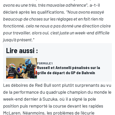
avons eu une très, très mauvaise adhérence"
, a-t-il
déclaré après les qualifications.
"Nous avons essayé
beaucoup de choses sur les réglages et en fait rien n'a
fonctionné, cela ne nous a pas donné une direction claire
pour travailler, alors oui, c'est juste un week-end difficile
jusqu'à présent."
Lire aussi :
FORMULE 1
Russell et Antonelli pénalisés sur la
grille de départ du GP de Bahreïn
Les déboires de
Red Bull
sont plutôt surprenants au vu
de la performance du quadruple champion du monde le
week-end dernier à Suzuka, où il a signé la pole
position puis remporté la course devant les rapides
McLaren
. Néanmoins, les problèmes de l'écurie