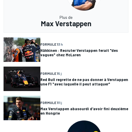
Plus de
Max Verstappen
FORMULE 1
3 h
Häkkinen : Recruter Verstappen ferait "des
vagues" chez McLaren
FORMULE 1
5 j
Red Bull regrette de ne pas donner à Verstappen
une F1 "avec laquelle il peut attaquer"
FORMULE 1
11 j
Max Verstappen abasourdi d'avoir fini deuxième
en Hongrie