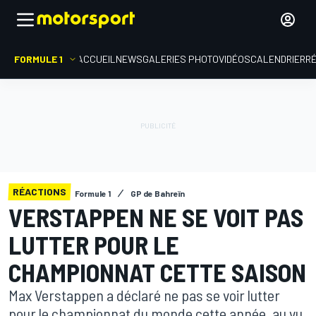
FORMULE 1
ACCUEIL
NEWS
GALERIES PHOTO
VIDÉOS
CALENDRIER
R
RÉACTIONS
Formule 1
GP de Bahreïn
VERSTAPPEN NE SE VOIT PAS
LUTTER POUR LE
CHAMPIONNAT CETTE SAISON
Max Verstappen a déclaré ne pas se voir lutter
pour le championnat du monde cette année, au vu