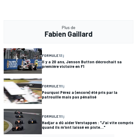
Plus de
Fabien Gaillard
FORMULE 1
3 j
Il y a 20 ans, Jenson Button décrochait sa
première victoire en F1
FORMULE 1
11 j
Pourquoi Pérez a (encore) été pris par la
patrouille mais pas pénalisé
FORMULE 1
11 j
Hadjar a dû aider Verstappen : "J'ai vite compris
quand ils m'ont laissé en piste..."