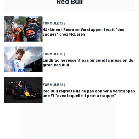
Red Bull
FORMULE 1
2 j
Häkkinen : Recruter Verstappen ferait "des
vagues" chez McLaren
FORMULE 1
6 j
Lindblad ne ressent pas (encore) la pression du
giron Red Bull
FORMULE 1
8 j
Red Bull regrette de ne pas donner à Verstappen
une F1 "avec laquelle il peut attaquer"