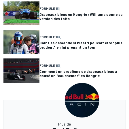
FORMULE 1
5 j
Drapeaux bleus en Hongrie : Williams donne sa
version des faits
FORMULE 1
13 j
Sainz se demande si Piastri pouvait être "plus
prudent" en lui prenant un tour
FORMULE 1
13 j
Comment un problème de drapeaux bleus a
causé un "cauchemar" en Hongrie
Plus de