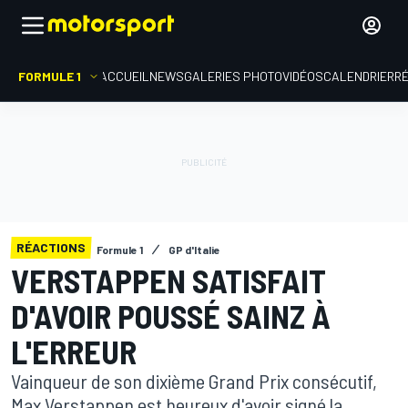
FORMULE 1
ACCUEIL
NEWS
GALERIES PHOTO
VIDÉOS
CALENDRIER
R
RÉACTIONS
Formule 1
GP d'Italie
VERSTAPPEN SATISFAIT
D'AVOIR POUSSÉ SAINZ À
L'ERREUR
Vainqueur de son dixième Grand Prix consécutif,
Max Verstappen est heureux d'avoir signé la