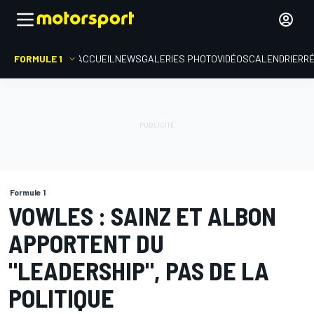
FORMULE 1
ACCUEIL
NEWS
GALERIES PHOTO
VIDÉOS
CALENDRIER
R
Formule 1
VOWLES : SAINZ ET ALBON
APPORTENT DU
"LEADERSHIP", PAS DE LA
POLITIQUE