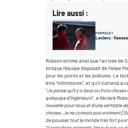
Lire aussi :
FORMULE 1
Leclerc : Vasseu
Robson estime ainsi que l'arrivée de 
lorsque l'équipe disposait de
Felipe M
pour les points et les podiums. Le te
être
"intimidante",
et qu'il s'attend à 
"Je pense qu'il y a deux ou trois choses
qu'équipe d'ingénieurs",
a déclaré Robs
nouvelle pour nous et d'une véritable d
choses. Je ne connais pas vraiment [Sai
de pousser tout le monde très fort pour 
"Il sera donc exigeant, j'en suis sûr, c