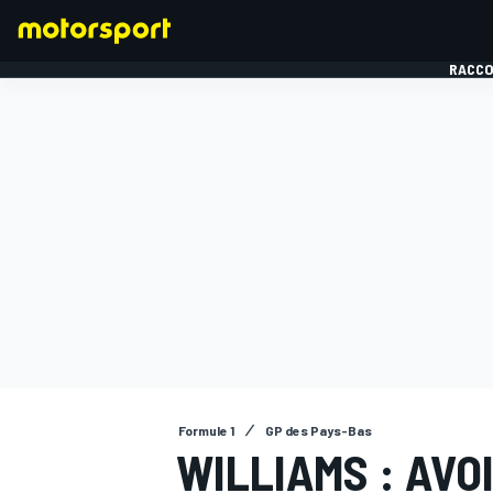
RACCO
FORMULE 1
Formule 1
GP des Pays-Bas
WILLIAMS : AVO