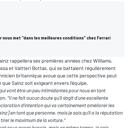
r nous met "dans les meilleures conditions" chez Ferrari
Sainz rappellera ses premières années chez Williams,
assa
et
Valtteri Bottas
, qui se battaient régulièrement
chnicien britannique avoue que cette perspective peut
ce que Sainz soit exigeant envers l'équipe.
 qui vont être un peu intimidantes pour nous en tant
on.
"Il ne fait aucun doute qu'il s'agit d'une excellente
éclaration d'intention qui va certainement améliorer les
nz] en tant que personne, mais je sais qu'il a la réputation
tirer le maximum de la voiture."
e dont nous avons besoin, mais en même temps, je sais,