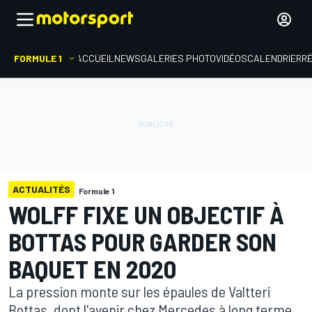
FORMULE 1
ACCUEIL
NEWS
GALERIES PHOTO
VIDÉOS
CALENDRIER
R
ACTUALITÉS
Formule 1
WOLFF FIXE UN OBJECTIF À
BOTTAS POUR GARDER SON
BAQUET EN 2020
La pression monte sur les épaules de Valtteri
Bottas, dont l'avenir chez Mercedes à long terme