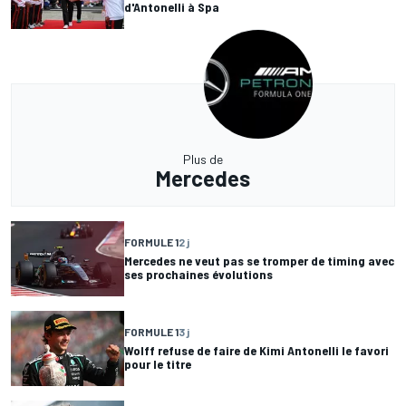
d'Antonelli à Spa
Plus de
Mercedes
FORMULE 1
2 j
Mercedes ne veut pas se tromper de timing avec
ses prochaines évolutions
FORMULE 1
3 j
Wolff refuse de faire de Kimi Antonelli le favori
pour le titre