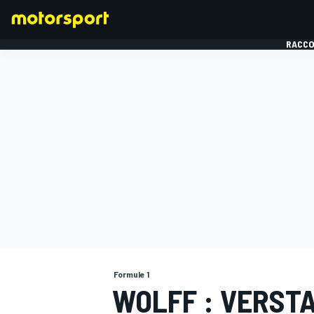
RACCO
FORMULE 1
Formule 1
WOLFF : VERST