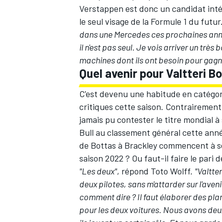
Verstappen est donc un candidat intér
le seul visage de la Formule 1 du futur
dans une Mercedes ces prochaines ann
il n'est pas seul. Je vois arriver un trè
machines dont ils ont besoin pour gagn
AUTRES CHAMPIONNATS
Quel avenir pour Valtteri B
C'est devenu une habitude en catégor
critiques cette saison. Contrairement 
jamais pu contester le titre mondial à
Bull au classement général cette année
de Bottas à Brackley commencent à se 
saison 2022 ? Ou faut-il faire le pari
"Les deux"
, répond Toto Wolff.
"Valtter
deux pilotes, sans m'attarder sur l'aven
comment dire ? Il faut élaborer des pla
pour les deux voitures. Nous avons deu