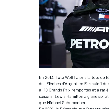
WRC
En 2013, Toto Wolff a pris la tête de l
des Flèches d'Argent en Formule 1 depu
WEC
à 118 Grands Prix remportés et a raflé 
saisons,
Lewis Hamilton
a glané six t
que Michael Schumacher.
En 2021, le Britannique a l'opportuni