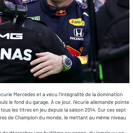
'écurie
Mercedes
et a vécu l'intégralité de la domination
is le fond du garage. À ce jour, l'écurie allemande pointe
tous les titres en jeu depuis la saison 2014. Sur ces sept
itres de Champion du monde, le mettant au même niveau
té de décrocher une huitième couronne, du jamais vu en