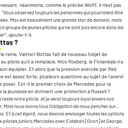
essant, néanmoins, comme le précise Wolff, il n'est pas
.
"Vous observez toujours les personnes qui pourraient être
ées. Max est assurément une grande star de demain, mais
s bon groupe de jeunes pilotes qui ne sont pas encore dans les
er"
, ajoute-t-il.
ottas ?
ie reine,
Valtteri Bottas
fait de nouveau l'objet de
au pilote qu'il a remplacé, Nico Rosberg, le Finlandais n'a
 son équipier. Et alors que la pression exercée par Red
 est assez forte, plusieurs questions au sujet de l'avenir
poser. Est-il le premier choix de Mercedes pour la
 de la jeunesse en donnant une promotion à Russell ?
i reste notre pilote, et je serai toujours loyal envers nos
ir. Mais nous avons tous l'obligation de nous pencher sur...
ns. Et à cet égard, nous devons envisager toutes les options
x pilotes juniors Mercedes avec Esteban [Ocon] et George,