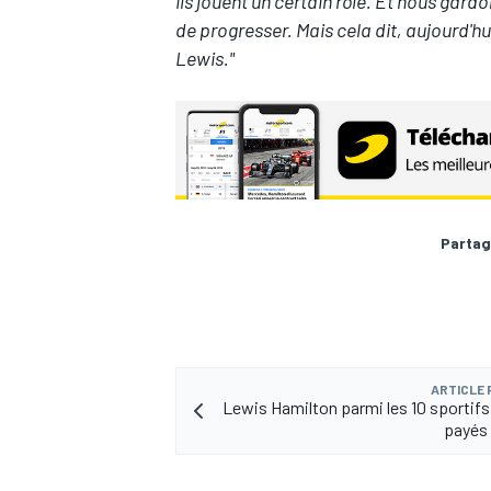
ils jouent un certain rôle. Et nous gard
de progresser. Mais cela dit, aujourd'hui,
Lewis."
Partag
ARTICLE
Lewis Hamilton parmi les 10 sportifs
payés