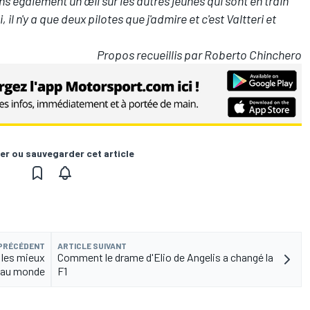
ons également un œil sur les autres jeunes qui sont en train
 il n'y a que deux pilotes que j'admire et c'est Valtteri et
Propos recueillis par Roberto Chinchero
er ou sauvegarder cet article
 PRÉCÉDENT
ARTICLE SUIVANT
 les mieux
Comment le drame d'Elio de Angelis a changé la
 au monde
F1