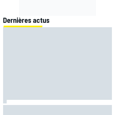
Dernières actus
LIVE MotoGP - Suivez la course du Grand Prix de Grande-
Bretagne en direct