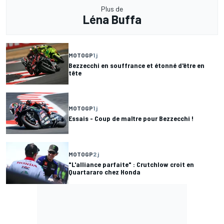
Plus de
Léna Buffa
MOTOGP
1 j
Bezzecchi en souffrance et étonné d'être en
tête
MOTOGP
1 j
Essais - Coup de maître pour Bezzecchi !
MOTOGP
2 j
"L'alliance parfaite" : Crutchlow croit en
Quartararo chez Honda