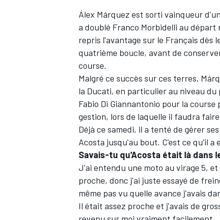
Álex Márquez est sorti vainqueur d'un s
a doublé Franco Morbidelli au départ 
repris l'avantage sur le Français dès
quatrième boucle, avant de conserver 
course.
Malgré ce succès sur ces terres, Márq
la Ducati, en particulier au niveau du
Fabio Di Giannantonio pour la course p
gestion, lors de laquelle il faudra fair
Déjà ce samedi, il a tenté de gérer s
Acosta jusqu'au bout. C'est ce qu'il a
Savais-tu qu'Acosta était là dans l
J'ai entendu une moto au virage 5, et 
proche, donc j'ai juste essayé de frein
même pas vu quelle avance j'avais dans
Il était assez proche et j'avais de gros
revenu sur moi vraiment facilement.