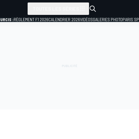
TOUTES LES SÉRIES
URCIS :
RÈGLEMENT F1 2026
CALENDRIER 2026
VIDÉOS
GALERIES PHOTO
PARIS S