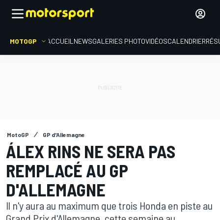
MOTOGP
ACCUEIL
NEWS
GALERIES PHOTO
VIDÉOS
CALENDRIER
RÉS
MotoGP
GP d'Allemagne
ÁLEX RINS NE SERA PAS
REMPLACÉ AU GP
D'ALLEMAGNE
Il n'y aura au maximum que trois Honda en piste au
Grand Prix d'Allemagne, cette semaine au