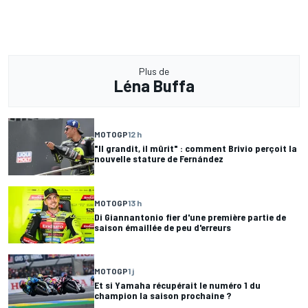
Plus de
Léna Buffa
MOTOGP
12 h
"Il grandit, il mûrit" : comment Brivio perçoit la
nouvelle stature de Fernández
MOTOGP
13 h
Di Giannantonio fier d'une première partie de
saison émaillée de peu d'erreurs
MOTOGP
1 j
Et si Yamaha récupérait le numéro 1 du
champion la saison prochaine ?