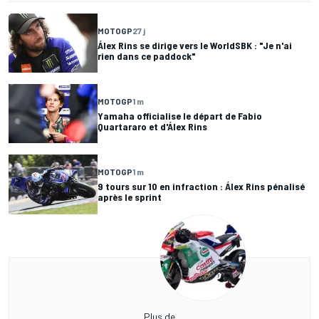
MOTOGP
27 j
Álex Rins se dirige vers le WorldSBK : "Je n'ai
rien dans ce paddock"
MOTOGP
1 m
Yamaha officialise le départ de Fabio
Quartararo et d'Álex Rins
MOTOGP
1 m
9 tours sur 10 en infraction : Álex Rins pénalisé
après le sprint
Plus de