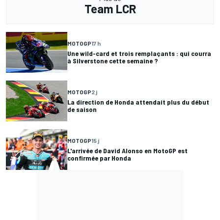
Team LCR
MOTOGP
17 h
Une wild-card et trois remplaçants : qui courra
à Silverstone cette semaine ?
MOTOGP
2 j
La direction de Honda attendait plus du début
de saison
MOTOGP
15 j
L'arrivée de David Alonso en MotoGP est
confirmée par Honda