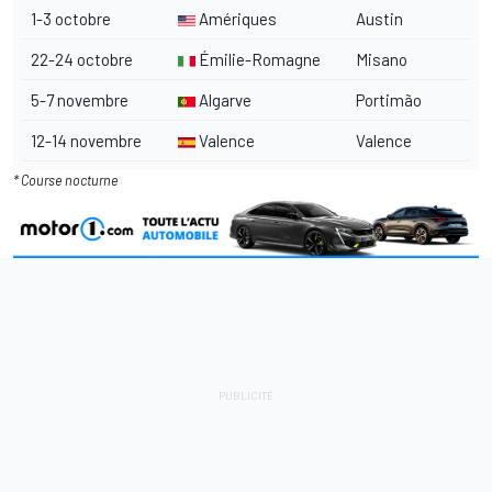
1-3 octobre
Amériques
Austin
22-24 octobre
Émilie-Romagne
Misano
5-7 novembre
Algarve
Portimão
12-14 novembre
Valence
Valence
* Course nocturne