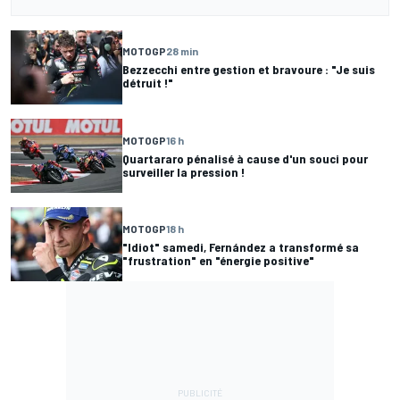
MOTOGP
28 min
Bezzecchi entre gestion et bravoure : "Je suis
détruit !"
MOTOGP
16 h
Quartararo pénalisé à cause d'un souci pour
surveiller la pression !
MOTOGP
18 h
"Idiot" samedi, Fernández a transformé sa
"frustration" en "énergie positive"