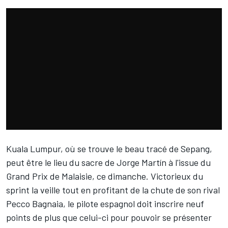
Kuala Lumpur, où se trouve le beau tracé de Sepang,
peut être le lieu du sacre de
Jorge Martín
à l'issue du
Grand Prix de Malaisie, ce dimanche.
Victorieux du
sprint
la veille tout en profitant de la chute de son rival
Pecco Bagnaia
, le pilote espagnol doit inscrire
neuf
points de plus
que celui-ci pour pouvoir se présenter