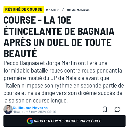
RÉSUMÉ DE COURSE
MotoGP
GP de Malaisie
COURSE - LA 10E
ÉTINCELANTE DE BAGNAIA
APRÈS UN DUEL DE TOUTE
BEAUTÉ
Pecco Bagnaia et Jorge Martín ont livré une
formidable bataille roues contre roues pendant la
première moitié du GP de Malaisie avant que
l'Italien n'impose son rythme en seconde partie de
course et ne se dirige vers son dixième succès de
la saison en course longue.
Guillaume Navarro
Mis à jour:
3 nov. 2024, 09:40
AJOUTER COMME SOURCE PRIVILÉGIÉE