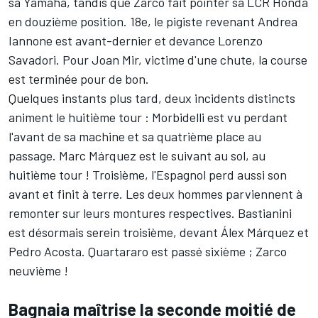
sa Yamaha, tandis que Zarco fait pointer sa LCR Honda
en douzième position. 18e, le pigiste revenant
Andrea
Iannone
est avant-dernier et devance
Lorenzo
Savadori
. Pour Joan Mir, victime d'une chute, la course
est terminée pour de bon.
Quelques instants plus tard, deux incidents distincts
animent le huitième tour : Morbidelli est vu perdant
l'avant de sa machine et sa quatrième place au
passage.
Marc Márquez
est le suivant au sol, au
huitième tour ! Troisième, l'Espagnol perd aussi son
avant et finit à terre. Les deux hommes parviennent à
remonter sur leurs montures respectives. Bastianini
est désormais serein troisième, devant
Álex Márquez
et
Pedro Acosta
. Quartararo est passé sixième ; Zarco
neuvième !
Bagnaia maîtrise la seconde moitié de