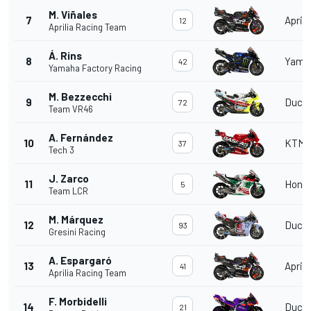
M. Viñales
7
Aprili
12
Aprilia Racing Team
Á. Rins
8
Yama
42
Yamaha Factory Racing
M. Bezzecchi
9
Ducat
72
Team VR46
A. Fernández
10
KTM
37
Tech 3
J. Zarco
11
Hond
5
Team LCR
M. Márquez
12
Ducat
93
Gresini Racing
A. Espargaró
13
Aprili
41
Aprilia Racing Team
F. Morbidelli
14
Ducat
21