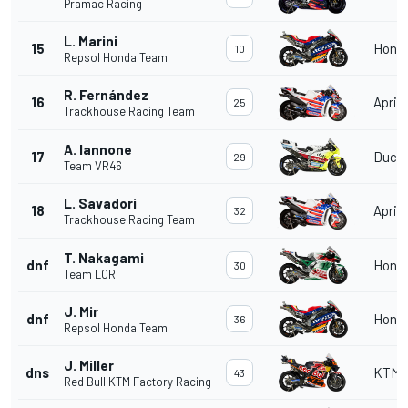
Pramac Racing
L. Marini
15
Hond
10
Repsol Honda Team
R. Fernández
16
Aprili
25
Trackhouse Racing Team
A. Iannone
17
Ducat
29
Team VR46
L. Savadori
18
Aprili
32
Trackhouse Racing Team
T. Nakagami
dnf
Hond
30
Team LCR
J. Mir
dnf
Hond
36
Repsol Honda Team
J. Miller
dns
KTM
43
Red Bull KTM Factory Racing