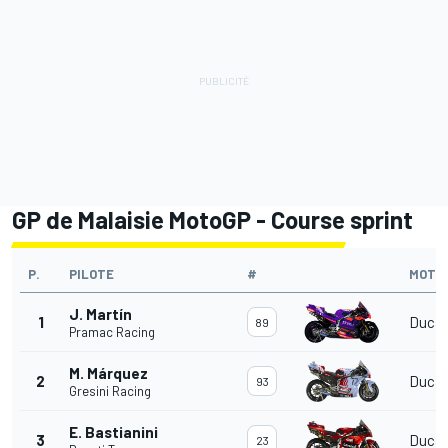
GP de Malaisie MotoGP - Course sprint
P.
PILOTE
#
MOTO
J. Martín
1
Ducat
89
Pramac Racing
M. Márquez
2
Ducat
93
Gresini Racing
E. Bastianini
3
Ducat
23