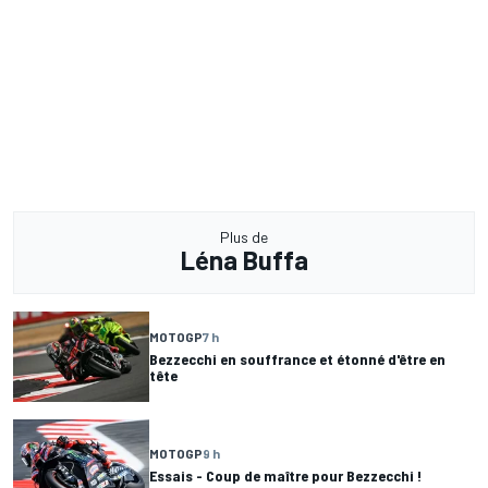
Plus de
Léna Buffa
MOTOGP
7 h
Bezzecchi en souffrance et étonné d'être en
tête
MOTOGP
9 h
Essais - Coup de maître pour Bezzecchi !