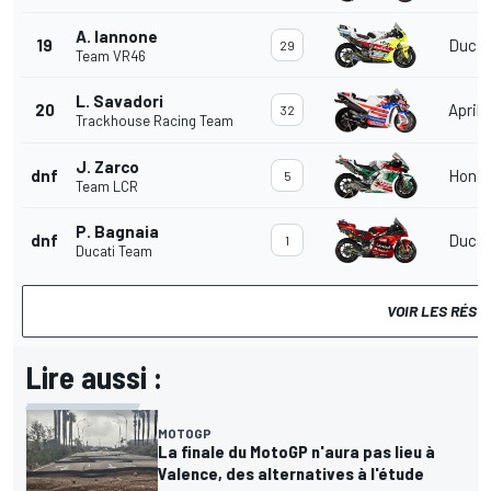
A. Iannone
19
Ducat
29
Team VR46
L. Savadori
20
Aprili
32
Trackhouse Racing Team
J. Zarco
dnf
Hond
5
Team LCR
P. Bagnaia
dnf
Ducat
1
Ducati Team
VOIR LES RÉSU
Lire aussi :
MOTOGP
La finale du MotoGP n'aura pas lieu à
Valence, des alternatives à l'étude