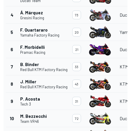
Ducati Team
Á. Márquez
4
Ducat
73
Gresini Racing
F. Quartararo
5
Yama
20
Yamaha Factory Racing
F. Morbidelli
6
Ducat
21
Pramac Racing
B. Binder
7
KTM
33
Red Bull KTM Factory Racing
J. Miller
8
KTM
43
Red Bull KTM Factory Racing
P. Acosta
9
KTM
31
Tech 3
M. Bezzecchi
10
Ducat
72
Team VR46