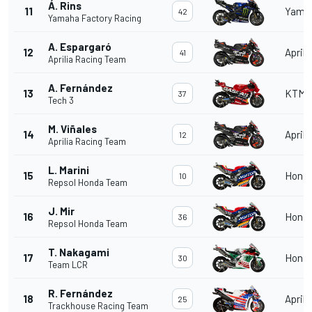
Á. Rins
11
Yama
42
Yamaha Factory Racing
A. Espargaró
12
Aprili
41
Aprilia Racing Team
A. Fernández
13
KTM
37
Tech 3
M. Viñales
14
Aprili
12
Aprilia Racing Team
L. Marini
15
Hond
10
Repsol Honda Team
J. Mir
16
Hond
36
Repsol Honda Team
T. Nakagami
17
Hond
30
Team LCR
R. Fernández
18
Aprili
25
Trackhouse Racing Team