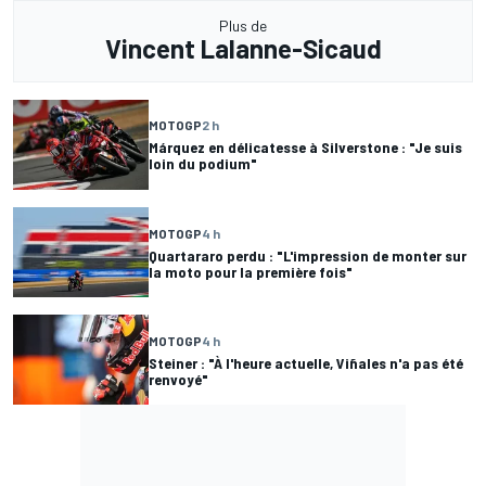
Plus de
Vincent Lalanne-Sicaud
MOTOGP
2 h
Márquez en délicatesse à Silverstone : "Je suis
loin du podium"
MOTOGP
4 h
Quartararo perdu : "L'impression de monter sur
la moto pour la première fois"
MOTOGP
4 h
Steiner : "À l'heure actuelle, Viñales n'a pas été
renvoyé"