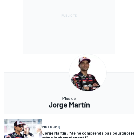
Plus de
Jorge Martín
MOTOGP
1 j
Jorge Martín : "Je ne comprends pas pourquoi je
mène le championnat !"