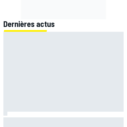
Dernières actus
Bagnaia : "Álex Márquez est devenu le pilote de référence
chez Ducati"