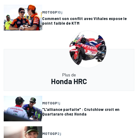
MOTOGP
10 j
Comment son conflit avec Viñales expose le
point faible de KTM
Plus de
Honda HRC
MOTOGP
1 j
"L'alliance parfaite" : Crutchlow croit en
Quartararo chez Honda
MOTOGP
2 j