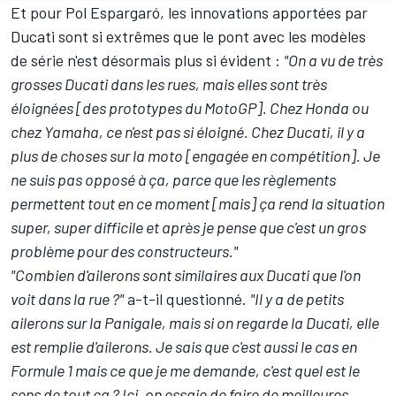
Et pour Pol Espargaró, les innovations apportées par
Ducati sont si extrêmes que le pont avec les modèles
de série n'est désormais plus si évident :
"On a vu de très
grosses Ducati dans les rues, mais elles sont très
éloignées [des prototypes du MotoGP]. Chez Honda ou
chez Yamaha, ce n'est pas si éloigné. Chez Ducati, il y a
plus de choses sur la moto [engagée en compétition]. Je
ne suis pas opposé à ça, parce que les règlements
permettent tout en ce moment [mais] ça rend la situation
super, super difficile et après je pense que c'est un gros
problème pour des constructeurs."
"Combien d'ailerons sont similaires aux Ducati que l'on
voit dans la rue ?"
a-t-il questionné.
"Il y a de petits
ailerons sur la Panigale, mais si on regarde la Ducati, elle
est remplie d'ailerons. Je sais que c'est aussi le cas en
Formule 1 mais ce que je me demande, c'est quel est le
sens de tout ça ? Ici, on essaie de faire de meilleures