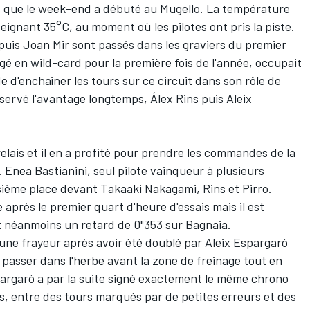
ane que le week-end a débuté au Mugello. La température
tteignant 35°C, au moment où les pilotes ont pris la piste.
puis
Joan Mir
sont passés dans les graviers du premier
gé en wild-card pour la première fois de l'année, occupait
de d'enchaîner les tours sur ce circuit dans son rôle de
onservé l'avantage longtemps,
Álex Rins
puis
Aleix
elais et il en a profité pour prendre les commandes de la
.
Enea Bastianini
, seul pilote vainqueur à plusieurs
isième place devant
Takaaki Nakagami
, Rins et Pirro.
après le premier quart d'heure d'essais mais il est
 néanmoins un retard de 0"353 sur Bagnaia.
t une frayeur après avoir été doublé par Aleix Espargaró
t passer dans l'herbe avant la zone de freinage tout en
pargaró a par la suite signé exactement le même chrono
ès, entre des tours marqués par de petites erreurs et des