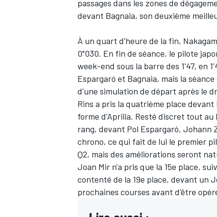
passages dans les zones de dégagemen
devant Bagnaia, son deuxième meilleu
À un quart d'heure de la fin, Nakagam
0"030. En fin de séance, le pilote jap
week-end sous la barre des 1'47, en 1'
Espargaró et Bagnaia, mais la séance d
d'une simulation de départ après le d
Rins a pris la quatrième place devant 
forme d'Aprilia. Resté discret tout au 
rang, devant
Pol Espargaró
,
Johann 
chrono, ce qui fait de lui le premier p
Q2, mais des améliorations seront nat
Joan Mir n'a pris que la 15e place, sui
contenté de la 19e place, devant un
J
prochaines courses
avant d'être opér