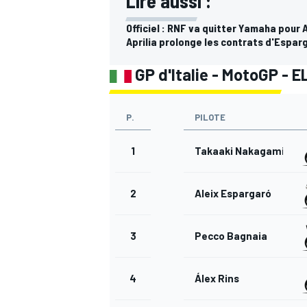
Lire aussi :
Officiel : RNF va quitter Yamaha pour 
Aprilia prolonge les contrats d'Espar
GP d'Italie - MotoGP - E
AUTRES CHAMPIONNATS
P.
PILOTE
1
Takaaki Nakagami
2
Aleix Espargaró
3
Pecco Bagnaia
4
Álex Rins