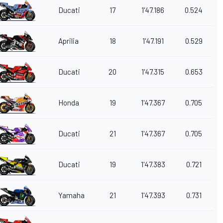
Ducati
17
1'47.186
0.524
Aprilia
18
1'47.191
0.529
Ducati
20
1'47.315
0.653
Honda
19
1'47.367
0.705
Ducati
21
1'47.367
0.705
Ducati
19
1'47.383
0.721
Yamaha
21
1'47.393
0.731