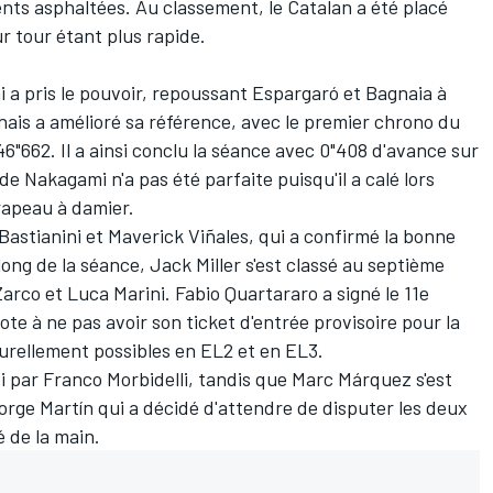
ts asphaltées. Au classement, le Catalan a été placé
r tour étant plus rapide.
i a pris le pouvoir, repoussant Espargaró et Bagnaia à
onais a amélioré sa référence, avec le premier chrono du
46"662. Il a ainsi conclu la séance avec 0"408 d'avance sur
e Nakagami n'a pas été parfaite puisqu'il a calé lors
rapeau à damier.
Bastianini et
Maverick Viñales
, qui a confirmé la bonne
long de la séance, Jack Miller s'est classé au septième
Zarco
et
Luca Marini
. Fabio Quartararo a signé le 11e
ilote à ne pas avoir son ticket d'entrée provisoire pour la
urellement possibles en EL2 et en EL3.
vi par
Franco Morbidelli
, tandis que
Marc Márquez
s'est
orge Martín
qui a décidé d'attendre de disputer les deux
é de la main
.