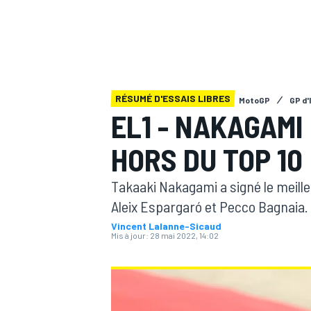
RÉSUMÉ D'ESSAIS LIBRES
MotoGP
GP d'
MOTOGP
EL1 - NAKAGAM
HORS DU TOP 10
Takaaki Nakagami a signé le meille
Aleix Espargaró et Pecco Bagnaia. 
Vincent Lalanne-Sicaud
Mis à jour:
28 mai 2022, 14:02