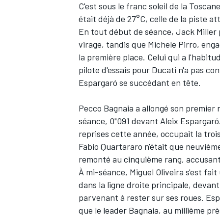
C'est sous le franc soleil de la Tosc
était déjà de 27°C, celle de la piste a
En tout début de séance,
Jack Miller
virage, tandis que
Michele Pirro
, enga
la première place. Celui qui a l'habitu
pilote d'essais pour Ducati n'a pas c
Espargaró
se succédant en tête.
Pecco Bagnaia
a allongé son premier r
séance, 0"091 devant Aleix Espargaró
reprises cette année, occupait la tro
Fabio Quartararo
n'était que neuvième 
remonté au cinquième rang, accusant
À mi-séance,
Miguel Oliveira
s'est fai
dans la ligne droite principale, devan
parvenant à rester sur ses roues. Es
que le leader Bagnaia, au millième pr