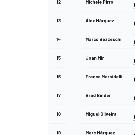
12
Michele Pirro
13
Álex Márquez
14
Marco Bezzecchi
15
Joan Mir
16
Franco Morbidelli
17
Brad Binder
18
Miguel Oliveira
19
Marc Márquez