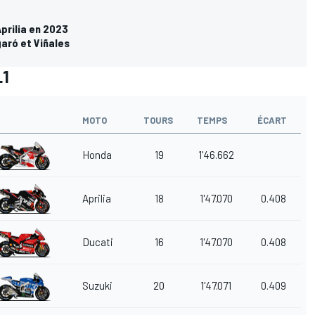
Aprilia en 2023
garó et Viñales
L1
MOTO
TOURS
TEMPS
ÉCART
Honda
19
1'46.662
Aprilia
18
1'47.070
0.408
Ducati
16
1'47.070
0.408
Suzuki
20
1'47.071
0.409