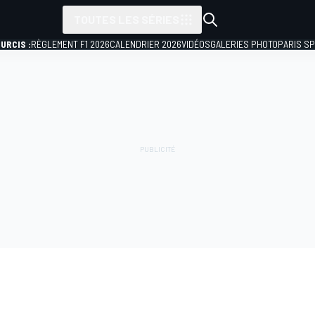
TOUTES LES SÉRIES
URCIS :
RÈGLEMENT F1 2026
CALENDRIER 2026
VIDÉOS
GALERIES PHOTO
PARIS S