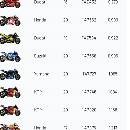
Ducati
16
1'47.432
0.770
Honda
20
1'47.562
0.900
Ducati
19
1'47.584
0.922
Suzuki
20
1'47.658
0.996
Yamaha
20
1'47.727
1.065
KTM
20
1'47.746
1.084
KTM
20
1'47.820
1.158
Honda
17
1'47.875
1.213