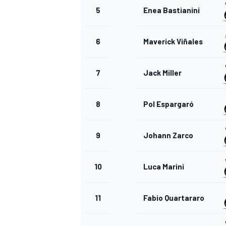
5
Enea Bastianini
6
Maverick Viñales
7
Jack Miller
8
Pol Espargaró
9
Johann Zarco
10
Luca Marini
11
Fabio Quartararo