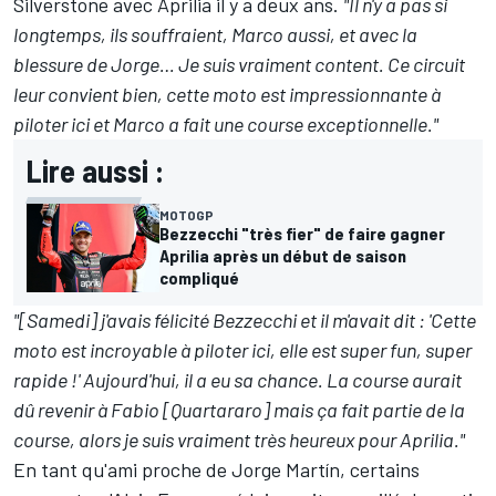
Silverstone avec Aprilia il y a deux ans.
"Il n'y a pas si
longtemps, ils souffraient, Marco aussi, et avec la
blessure de Jorge… Je suis vraiment content. Ce circuit
leur convient bien, cette moto est impressionnante à
piloter ici et Marco a fait une course exceptionnelle."
Lire aussi :
MOTOGP
Bezzecchi "très fier" de faire gagner
Aprilia après un début de saison
compliqué
"[Samedi] j'avais félicité Bezzecchi et il m'avait dit : 'Cette
moto est incroyable à piloter ici, elle est super fun, super
rapide !' Aujourd'hui, il a eu sa chance. La course aurait
dû revenir à Fabio [Quartararo] mais ça fait partie de la
course, alors je suis vraiment très heureux pour Aprilia."
En tant qu'ami proche de Jorge Martín, certains