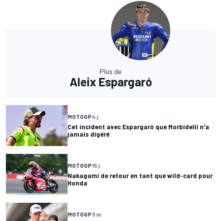
Plus de
Aleix Espargaró
MOTOGP
4 j
Cet incident avec Espargaró que Morbidelli n'a
jamais digéré
MOTOGP
15 j
Nakagami de retour en tant que wild-card pour
Honda
MOTOGP
3 m