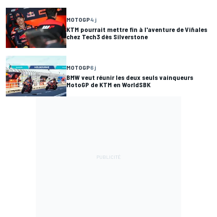
MOTOGP
4 j
KTM pourrait mettre fin à l'aventure de Viñales
chez Tech3 dès Silverstone
MOTOGP
6 j
BMW veut réunir les deux seuls vainqueurs
MotoGP de KTM en WorldSBK