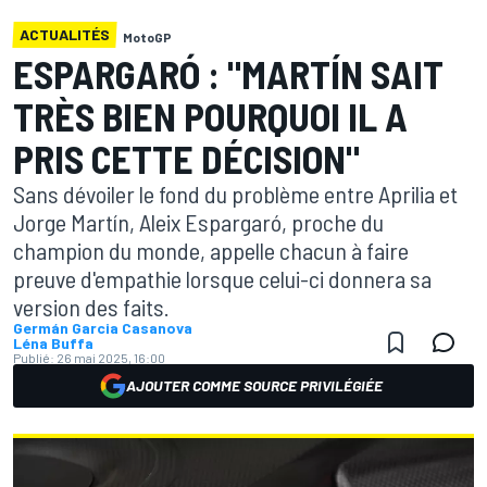
ACTUALITÉS
MotoGP
ESPARGARÓ : "MARTÍN SAIT
TRÈS BIEN POURQUOI IL A
PRIS CETTE DÉCISION"
Sans dévoiler le fond du problème entre Aprilia et
Jorge Martín, Aleix Espargaró, proche du
champion du monde, appelle chacun à faire
preuve d'empathie lorsque celui-ci donnera sa
version des faits.
Germán Garcia Casanova
Léna Buffa
Publié:
26 mai 2025, 16:00
AJOUTER COMME SOURCE PRIVILÉGIÉE