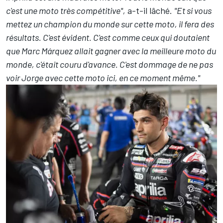
c'est une moto très compétitive",
a-t-il lâché.
"Et si vous
mettez un champion du monde sur cette moto, il fera des
résultats. C'est évident. C'est comme ceux qui doutaient
que
Marc Márquez
allait gagner avec la meilleure moto du
monde, c'était couru d'avance. C'est dommage de ne pas
voir Jorge avec cette moto ici, en ce moment même."