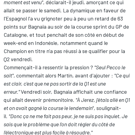
moment est venu"
, déclarait-il jeudi, amorçant ce qui
allait se passer le samedi. La dynamique en faveur de
l'Espagnol l'a vu grignoter peu à peu un retard de 63
points sur Bagnaia au soir de la course sprint du GP de
Catalogne, et tout penchait de son côté en début de
week-end en Indonésie, notamment quand le
Champion en titre n'a pas réussi à se qualifier pour la
Q2 vendredi.
Commençait-il à ressentir la pression ?
"Seul Pecco le
sait"
, commentait alors Martín, avant d'ajouter :
"Ce qui
est clair, c'est que ne pas sortir de la Q1 est une
erreur."
Vendredi soir, Bagnaia affichait une confiance
qui allait devenir prémonitoire.
"À Jerez, j'étais allé en Q1
et on avait gagné la course le lendemain"
,
soulignait-
il
.
"Donc ça ne me fait pas peur, je ne suis pas inquiet. Je
sais que le problème que l'on doit régler du côté de
l'électronique est plus facile à résoudre."