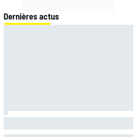
Dernières actus
Le Rallye de Finlande était-il trop rapide ? Les pilotes WRC
divisés après les accidents