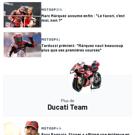
MOTOGP
21 h
Marc Márquez assume enfin : "Le favori, c'est
moi, non ?"
MOTOGP
8 j
Tardozzi prévient: "Márquez vaut beaucoup
plus que ses premières courses"
Plus de
Ducati Team
MOTOGP
4 h
Pour Bagnaia, Stoner a affirmé une évidence en