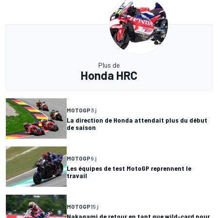
Plus de
Honda HRC
MOTOGP
3 j
La direction de Honda attendait plus du début
de saison
MOTOGP
9 j
Les équipes de test MotoGP reprennent le
travail
MOTOGP
15 j
Nakagami de retour en tant que wild-card pour