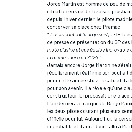
Jorge Martín
est homme de peu de mots.
situation en vue de la saison prochain
depuis l'hiver dernier, le pilote madr
conserver sa place chez Pramac.
"Je suis content là où je suis",
a-t-il déc
de presse de présentation du GP des
moto d'usine et une équipe incroyable qu
la même chose en 2024."
Jamais encore Jorge Martín ne s'était m
régulièrement réaffirmé son souhait d
pour cette année chez Ducati, et il a
pour son avenir. Il a révélé qu'une cla
constructeur lui proposait une place 
L'an dernier, la marque de Borgo Panig
les deux pilotes durant plusieurs sem
difficile pour lui. Aujourd'hui, la per
improbable et il aura donc fallu à Mar