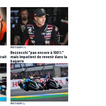
MOTOGP
5 h
Bezzecchi "pas encore à 100%"
drait
mais impatient de revenir dans la
bagarre
MOTOGP
2 j