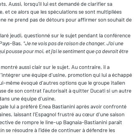
 Aussi, lorsqu'il lui est demandé de clarifier sa
e, et ce alors que les spéculations se sont multipliées
ilène ne prend pas de détours pour affirmer son souhait de
laré jeudi, questionné sur le sujet pendant la conférence
 Pays-Bas.
"Je ne vois pas de raison de changer. J'ai une
i pousse pour moi, et j'ai le sentiment que ça devrait être
ontré aussi clair sur le sujet. Au contraire, il a
'intégrer une équipe d'usine, promotion qui lui a échappé
 lui-même évoqué d'autres options que le groupe italien
use de son contrat l'autorisait à quitter Ducati si un autre
dans une équipe d'usine.
ale lui a préféré
Enea Bastianini
après avoir confronté
aines, laissant l'Espagnol frustré au cœur d'une saison
spective de rompre le line-up Bagnaia-Bastianini paraît
tín se résoudre à l'idée de continuer à défendre les