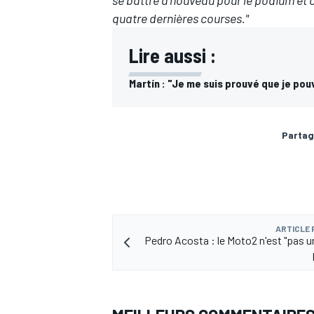
quatre dernières courses."
Lire aussi :
Martín : "Je me suis prouvé que je po
AUTRES CHAMPIONNATS
Partag
ARTICLE
Pedro Acosta : le Moto2 n'est "pas u