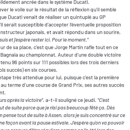
 solidement ancrée dans le système Ducati.
er le voile sur le résultat de la réflexion qu'il semble
 que
Ducati venait de réaliser un quintuplé
au GP
'il serait susceptible d'accepter l'éventuelle proposition
onstructeur japonais, et
avait répondu dans un sourire
,
suis et j'espère rester ici. Pour le moment."
eur de sa place, c'est que Jorge Martín rafle tout en ce
 Bagnaia
au championnat. Auteur d'une double victoire
tenu 96 points sur 111 possibles lors des trois derniers
ois succès) en six courses.
ape très attendue pour lui, puisque c'est la première
se au terme d'une course de Grand Prix, ses autres succès
nt.
rs après la victoire",
a-t-il souligné ce jeudi.
"C'est
t de suite parce que je n'ai pas beaucoup fêté ça. Dès
 pense tout de suite à Assen, alors je suis concentré sur ce
e façon avant la pause estivale. J'espère qu'on va pouvoir
n va essayer d'être réguliers comme on l'a été lors des