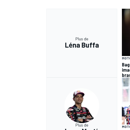
Plus de
Léna Buffa
MOT
Bagn
ima
bra
Plus de
MOT