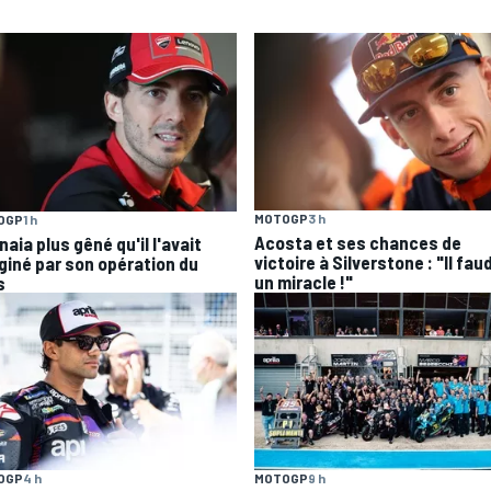
MOTOGP
3 h
OGP
1 h
Acosta et ses chances de
aia plus gêné qu'il l'avait
victoire à Silverstone : "Il fau
giné par son opération du
un miracle !"
s
OGP
4 h
MOTOGP
9 h