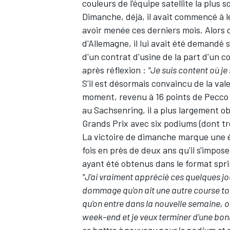
couleurs de l'équipe satellite la plus
Dimanche, déjà, il avait commencé à lev
avoir menée ces derniers mois. Alors
d'Allemagne, il lui avait été demandé s
d'un contrat d'usine de la part d'un c
après réflexion :
"Je suis content où je 
S'il est désormais convaincu de la val
moment, revenu à 16 points de
Pecco
au Sachsenring, il a plus largement ob
Grands Prix avec six podiums (dont tr
La victoire de dimanche marque une ét
fois en près de deux ans qu'il s'impo
ayant été obtenus dans le format spri
"J'ai vraiment apprécié ces quelques jou
dommage qu'on ait une autre course tou
qu'on entre dans la nouvelle semaine, on
week-end et je veux terminer d'une bonn
se battre à nouveau pour le podium et o