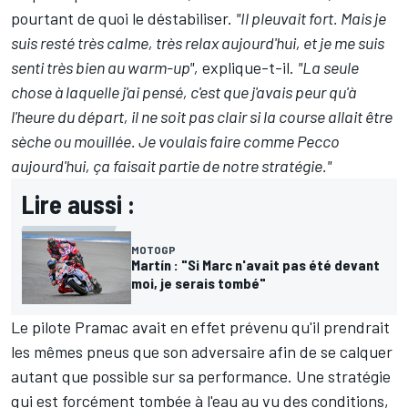
pourtant de quoi le déstabiliser.
"Il pleuvait fort. Mais je
suis resté très calme, très relax aujourd'hui, et je me suis
senti très bien au warm-up",
explique-t-il.
"La seule
chose à laquelle j'ai pensé, c'est que j'avais peur qu'à
l'heure du départ, il ne soit pas clair si la course allait être
sèche ou mouillée. Je voulais faire comme Pecco
aujourd'hui, ça faisait partie de notre stratégie."
Lire aussi :
MOTOGP
Martín : "Si Marc n'avait pas été devant
moi, je serais tombé"
Le pilote Pramac avait en effet prévenu qu'il prendrait
les mêmes pneus que son adversaire afin de se calquer
autant que possible sur sa performance. Une stratégie
qui est forcément tombée à l'eau au vu des conditions,