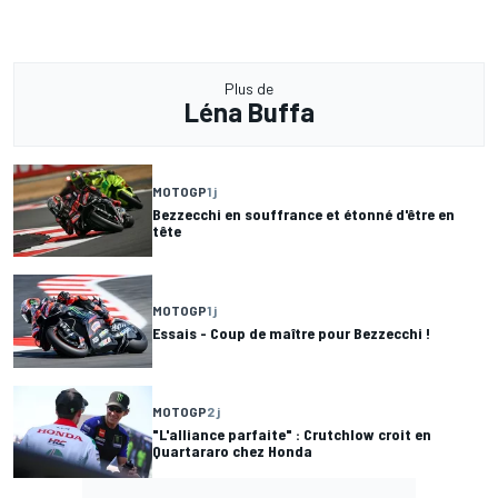
Plus de
Léna Buffa
MOTOGP
1 j
Bezzecchi en souffrance et étonné d'être en
tête
MOTOGP
1 j
Essais - Coup de maître pour Bezzecchi !
MOTOGP
2 j
"L'alliance parfaite" : Crutchlow croit en
Quartararo chez Honda