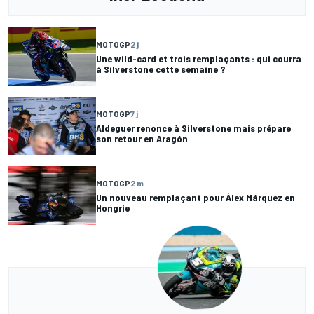
MOTOGP
2 j
Une wild-card et trois remplaçants : qui courra
à Silverstone cette semaine ?
MOTOGP
7 j
Aldeguer renonce à Silverstone mais prépare
son retour en Aragón
MOTOGP
2 m
Un nouveau remplaçant pour Álex Márquez en
Hongrie