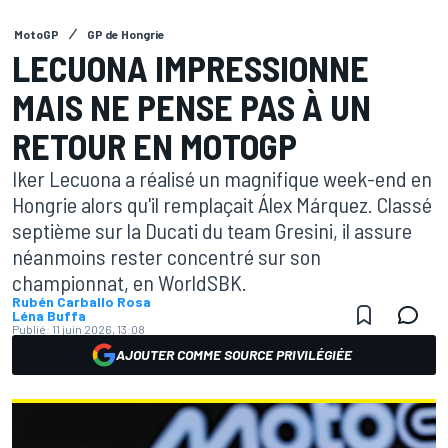
MotoGP
GP de Hongrie
LECUONA IMPRESSIONNE
MAIS NE PENSE PAS À UN
RETOUR EN MOTOGP
Iker Lecuona a réalisé un magnifique week-end en
Hongrie alors qu'il remplaçait Álex Márquez. Classé
septième sur la Ducati du team Gresini, il assure
néanmoins rester concentré sur son
championnat, en WorldSBK.
Rubén Carballo Rosa
Léna Buffa
Publié:
11 juin 2026, 13:08
AJOUTER COMME SOURCE PRIVILÉGIÉE