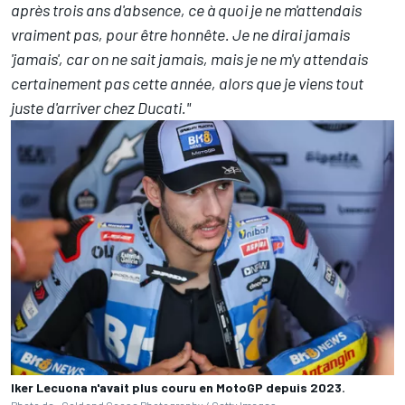
après trois ans d'absence, ce à quoi je ne m'attendais
vraiment pas, pour être honnête. Je ne dirai jamais
'jamais', car on ne sait jamais, mais je ne m'y attendais
certainement pas cette année, alors que je viens tout
juste d'arriver chez Ducati."
Iker Lecuona n'avait plus couru en MotoGP depuis 2023.
Photo de : Gold and Goose Photography / Getty Images