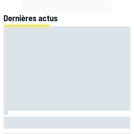
Dernières actus
Bagnaia : "Álex Márquez est devenu le pilote de référence
chez Ducati"