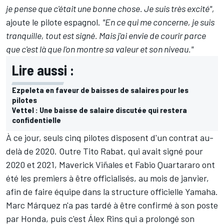
je pense que c'était une bonne chose. Je suis très excité",
ajoute le pilote espagnol.
"En ce qui me concerne, je suis
tranquille, tout est signé. Mais j'ai envie de courir parce
que c'est là que l'on montre sa valeur et son niveau."
Lire aussi :
Ezpeleta en faveur de baisses de salaires pour les
pilotes
Vettel : Une baisse de salaire discutée qui restera
confidentielle
À ce jour, seuls cinq pilotes disposent d'un contrat au-
delà de 2020. Outre
Tito Rabat
, qui avait signé pour
2020 et 2021,
Maverick Viñales
et
Fabio Quartararo
ont
été les premiers à être officialisés, au mois de janvier,
afin de faire équipe dans la structure officielle Yamaha.
Marc Márquez n'a pas tardé à être confirmé à son poste
par Honda, puis c'est
Álex Rins
qui a prolongé son