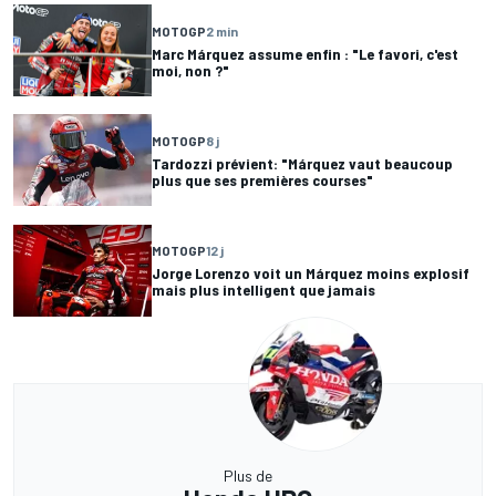
MOTOGP
2 min
Marc Márquez assume enfin : "Le favori, c'est
moi, non ?"
MOTOGP
8 j
Tardozzi prévient: "Márquez vaut beaucoup
plus que ses premières courses"
MOTOGP
12 j
Jorge Lorenzo voit un Márquez moins explosif
mais plus intelligent que jamais
Plus de