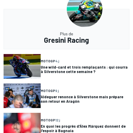
Plus de
Gresini Racing
MOTOGP
4 j
Une wild-card et trois remplaçants : qui courra
à Silverstone cette semaine ?
MOTOGP
9 j
Aldeguer renonce à Silverstone mais prépare
son retour en Aragón
MOTOGP
12 j
En quoi les progrès d'Álex Márquez donnent de
l'espoir à Bagnaia