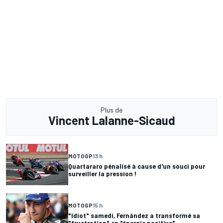
Plus de
Vincent Lalanne-Sicaud
MOTOGP
13 h
Quartararo pénalisé à cause d'un souci pour
surveiller la pression !
MOTOGP
15 h
"Idiot" samedi, Fernández a transformé sa
"frustration" en "énergie positive"