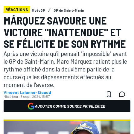
RÉACTIONS
MotoGP
GP de Saint-Marin
MÁRQUEZ SAVOURE UNE
VICTOIRE "INATTENDUE" ET
SE FÉLICITE DE SON RYTHME
Après une victoire qu'il pensait "impossible" avant
le GP de Saint-Marin, Marc Márquez retient plus le
rythme affiché dans la deuxième partie de la
course que les dépassements effectués au
moment de l'averse.
Vincent Lalanne-Sicaud
Mis à jour:
8 sept. 2024, 15:57
AJOUTER COMME SOURCE PRIVILÉGIÉE