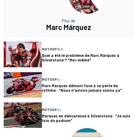
Plus de
Marc Márquez
MOTOGP
15 h
Quel a été le problème de Marc Márquez à
Silverstone ? "Moi-même"
MOTOGP
1 j
Marc Márquez démuni face à sa perte de
rythme : "Nous n'avions jamais connu ça"
MOTOGP
2 j
Márquez en délicatesse à Silverstone : "Je suis
loin du podium"