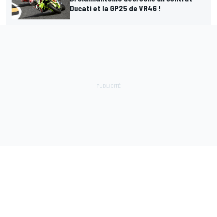
Ducati et la GP25 de VR46 !