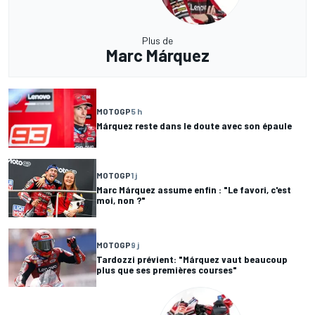
Plus de
Marc Márquez
MOTOGP
5 h
Márquez reste dans le doute avec son épaule
MOTOGP
1 j
Marc Márquez assume enfin : "Le favori, c'est
moi, non ?"
MOTOGP
9 j
Tardozzi prévient: "Márquez vaut beaucoup
plus que ses premières courses"