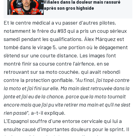
Viñales dans la douleur mais rassuré
après son gros highside
Et le centre médical a vu passer d'autres pilotes,
notamment le frère du #93 qui a pris un coup sérieux
samedi pendant les qualifications.
Álex Márquez
est
tombé dans le virage 5, une portion où le dégagement
s'étend sur une courte distance. Les images l'ont
montré finir sa course contre l'airfence, en se
retrouvant sur sa moto couchée, qui avait rebondi
contre la protection gonflable.
"Au final, j'ai tapé contre
la moto et j'ai fini sur elle. Ma main s'est retrouvée dans la
jante et j'ai eu de la chance, parce que la moto tournait
encore mais que j'ai pu vite retirer ma main et qu'il ne s'est
rien passé",
a-t-il expliqué.
L'Espagnol souffre d'une entorse cervicale qui lui a
ensuite causé d'importantes douleurs pour le sprint. Il