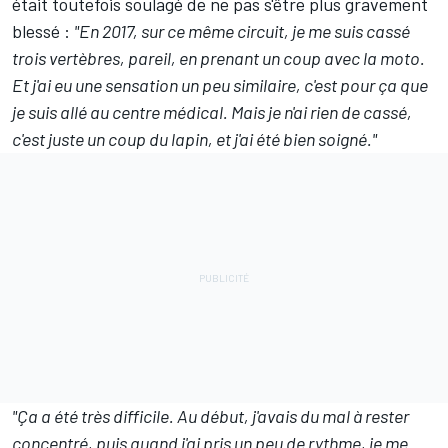
était toutefois soulagé de ne pas s'être plus gravement
blessé :
"En 2017, sur ce même circuit, je me suis cassé
trois vertèbres, pareil, en prenant un coup avec la moto.
Et j'ai eu une sensation un peu similaire, c'est pour ça que
je suis allé au centre médical. Mais je n'ai rien de cassé,
c'est juste un coup du lapin, et j'ai été bien soigné."
"Ça a été très difficile. Au début, j'avais du mal à rester
concentré, puis quand j'ai pris un peu de rythme, je me