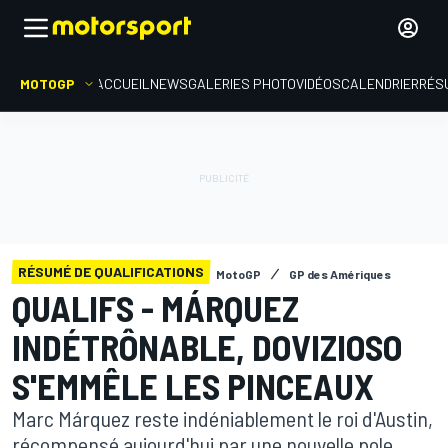
MOTOGP
ACCUEIL
NEWS
GALERIES PHOTO
VIDÉOS
CALENDRIER
RÉS
RÉSUMÉ DE QUALIFICATIONS
MotoGP
GP des Amériques
QUALIFS - MÁRQUEZ
INDÉTRÔNABLE, DOVIZIOSO
S'EMMÊLE LES PINCEAUX
Marc Márquez reste indéniablement le roi d'Austin,
récompensé aujourd'hui par une nouvelle pole