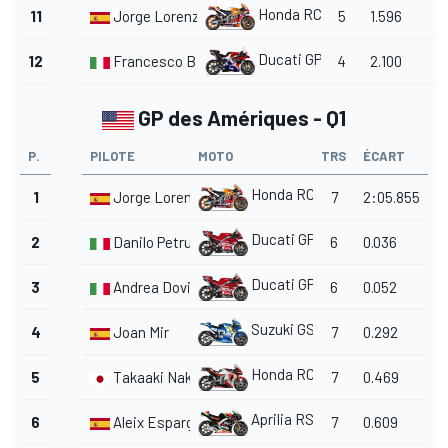
Honda RC213V
11
Jorge Lorenzo
5
1.596
Ducati GP18
12
Francesco Bagnaia
4
2.100
GP des Amériques - Q1
P.
PILOTE
MOTO
TRS
ÉCART
Honda RC213V
1
Jorge Lorenzo
7
2:05.855
Ducati GP19
2
Danilo Petrucci
6
0.036
Ducati GP19
3
Andrea Dovizioso
6
0.052
Suzuki GSX-RR
4
Joan Mir
7
0.292
Honda RC213V
5
Takaaki Nakagami
7
0.469
Aprilia RS-GP
6
Aleix Espargaró
7
0.609