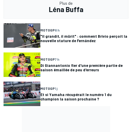
Plus de
Léna Buffa
MOTOGP
6 h
"Il grandit, il mûrit" : comment Brivio perçoit la
nouvelle stature de Fernández
MOTOGP
7 h
Di Giannantonio fier d'une première partie de
saison émaillée de peu d'erreurs
MOTOGP
1 j
Et si Yamaha récupérait le numéro 1 du
champion la saison prochaine ?