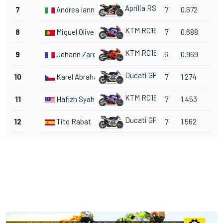
Aprilia RS-GP
7
Andrea Iannone
7
0.672
KTM RC16
8
Miguel Oliveira
7
0.688
KTM RC16
9
Johann Zarco
6
0.969
Ducati GP18
10
Karel Abraham
7
1.274
KTM RC16
11
Hafizh Syahrin
7
1.453
Ducati GP18
12
Tito Rabat
7
1.562