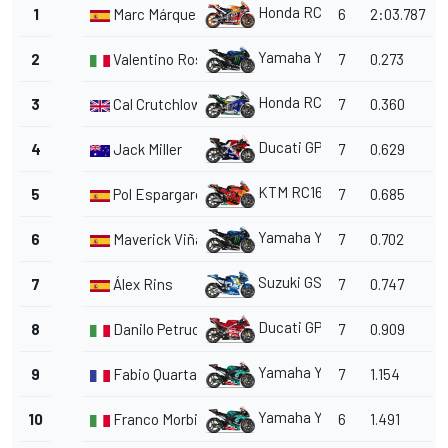
Honda RC213V
1
Marc Márquez
6
2:03.787
Yamaha YZR-M1
2
Valentino Rossi
7
0.273
Honda RC213V
3
Cal Crutchlow
7
0.360
Ducati GP19
4
Jack Miller
7
0.629
KTM RC16
5
Pol Espargaró
7
0.685
Yamaha YZR-M1
6
Maverick Viñales
7
0.702
Suzuki GSX-RR
7
Álex Rins
7
0.747
Ducati GP19
8
Danilo Petrucci
7
0.909
Yamaha YZR-M1
9
Fabio Quartararo
7
1.154
Yamaha YZR-M1
10
Franco Morbidelli
6
1.491