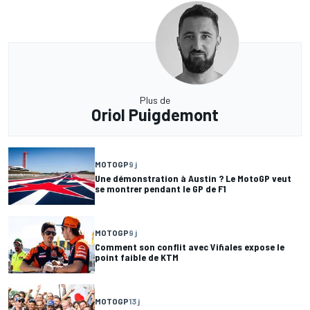
Plus de
Oriol Puigdemont
MOTOGP
9 j
Une démonstration à Austin ? Le MotoGP veut
se montrer pendant le GP de F1
MOTOGP
9 j
Comment son conflit avec Viñales expose le
point faible de KTM
MOTOGP
13 j