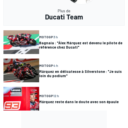
Plus de
Ducati Team
MOTOGP
3 h
Bagnaia : "Álex Márquez est devenu le pilote de
référence chez Ducati"
MOTOGP
4 h
Márquez en délicatesse à Silverstone : "Je suis
loin du podium"
MOTOGP
12 h
Márquez reste dans le doute avec son épaule