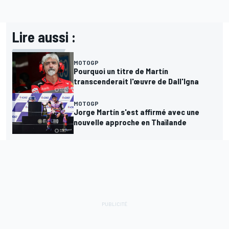
Lire aussi :
MOTOGP
Pourquoi un titre de Martín
transcenderait l'œuvre de Dall'Igna
MOTOGP
Jorge Martín s'est affirmé avec une
nouvelle approche en Thaïlande