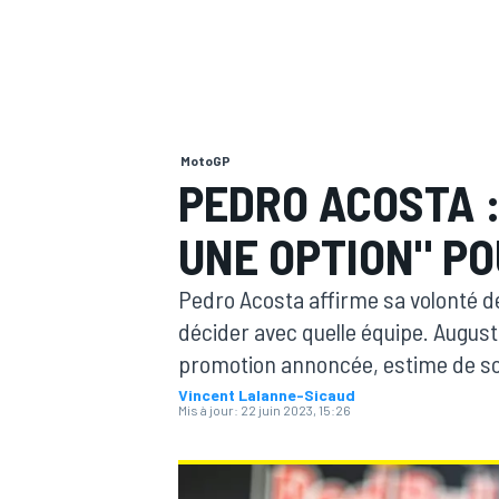
MotoGP
MOTOGP
PEDRO ACOSTA :
UNE OPTION" PO
Pedro Acosta affirme sa volonté de
décider avec quelle équipe. August
promotion annoncée, estime de so
Vincent Lalanne-Sicaud
Mis à jour:
22 juin 2023, 15:26