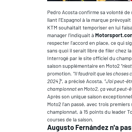
Pedro Acosta
confirme sa volonté de 
liant l'Espagnol à la marque prévoyai
KTM souhaitait temporiser en lui fai
manager
l'indiquait à
Motorsport.co
respecter l'accord en place, ce qui s
sans quoi il serait libre de filer chez 
Interrogé par le site officiel du champ
saison supplémentaire en Moto2
"n'es
promotion.
"Il faudrait que les chose
2024]"
, a précisé Acosta.
"J'ai peut-êt
championnat en Moto2, ça veut peut-êtr
Après son unique saison exceptionnell
Moto2 l'an passé, avec trois premiers 
championnat, à 15 points du leader
To
courses de la saison.
Augusto Fernández n'a pas 