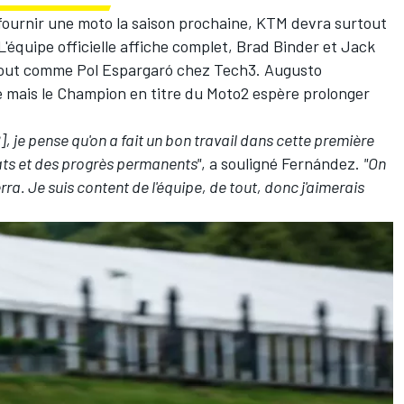
fournir une moto la saison prochaine, KTM devra surtout
L'équipe officielle affiche complet,
Brad Binder
et
Jack
 tout comme
Pol Espargaró
chez Tech3.
Augusto
 mais le Champion en titre du Moto2
espère prolonger
, je pense qu'on a fait un bon travail dans cette première
ats et des progrès permanents"
, a souligné Fernández.
"On
ra. Je suis content de l'équipe, de tout, donc j'aimerais