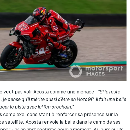
e ne veut pas voir Acosta comme une menace :
"Si je reste
 je pense qu'il mérite aussi d'être en MotoGP, il fait une belle
er la piste avec lui l'an prochain."
s complexe, consistant à renforcer sa présence sur la
 satellite. Acosta renvoie la balle dans le camp de ses
onner :
"Rien n'est confirmé pour le moment.
Aujourd'hui ils