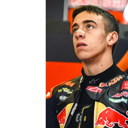
WRC
WEC