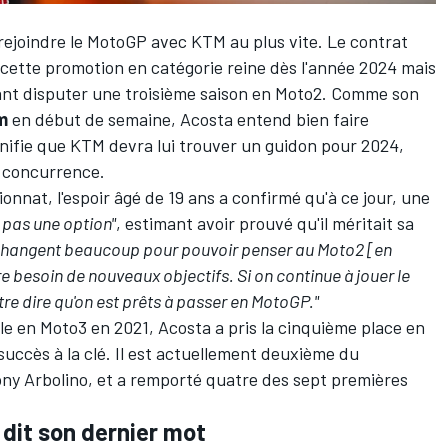
rejoindre le MotoGP avec KTM au plus vite. Le contrat
t cette promotion en catégorie reine dès l'année 2024 mais
sant disputer une troisième saison en Moto2. Comme son
m
en début de semaine
, Acosta entend bien faire
ignifie que KTM devra lui trouver un guidon pour 2024,
la concurrence.
ionnat, l'espoir âgé de 19 ans a confirmé qu'à ce jour, une
t pas une option"
, estimant avoir prouvé qu'il méritait sa
s changent beaucoup pour pouvoir penser au Moto2 [en
re besoin de nouveaux objectifs. Si on continue à jouer le
e dire qu'on est prêts à passer en MotoGP."
e en Moto3 en 2021, Acosta a pris la cinquième place en
succès à la clé. Il est actuellement deuxième du
ny Arbolino
, et a remporté quatre des sept premières
dit son dernier mot