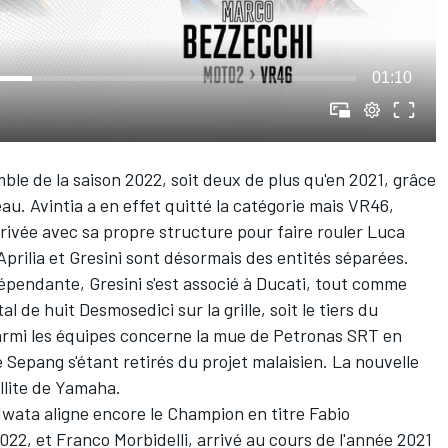
01:10
emble de la saison 2022, soit deux de plus qu'en 2021, grâce
u. Avintia a en effet quitté la catégorie mais VR46,
arrivée avec sa propre structure pour faire rouler
Luca
'Aprilia et Gresini sont désormais des entités séparées.
épendante, Gresini s'est associé à Ducati, tout comme
al de huit Desmosedici sur la grille, soit le tiers du
armi les équipes concerne la mue de
Petronas SRT
en
 de Sepang s'étant retirés du projet malaisien. La nouvelle
llite de Yamaha.
Iwata aligne encore le Champion en titre
Fabio
2022, et
Franco Morbidelli
, arrivé au cours de l'année 2021