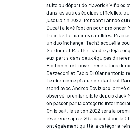
suite au départ de
Maverick Viñales
et
dans les autres équipes officielles, q
jusqu'à fin 2022. Pendant l'année qui 
Ducati a levé l'option pour prolonger Mi
Dans les formations satellites, Pramac
un duo inchangé. Tech3 accueille pour
Gardner
et
Raúl Fernández
, déjà coé
eux partis dans deux équipes différen
Bastianini
retrouve Gresini, tous deux
Bezzecchi et
Fabio Di Giannantonio
re
Le cinquième pilote débutant est
Dar
stand avec
Andrea Dovizioso
, arrivé 
observé, premier pilote depuis Jack M
en passer par la catégorie intermédiai
On le sait, la saison 2022 sera la prem
révérence après 26 saisons dans le
ont également quitté la catégorie reine