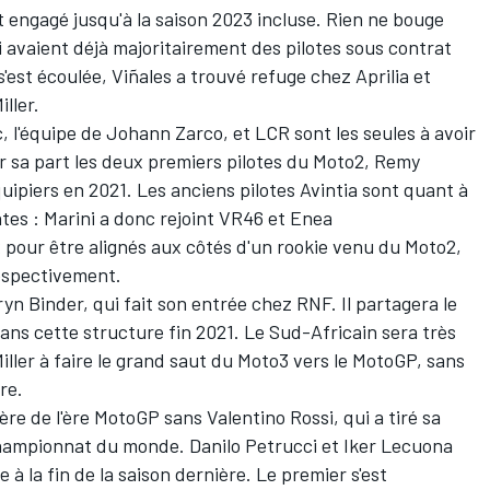
 engagé jusqu'à la saison 2023 incluse. Rien ne bouge
ui avaient déjà majoritairement des pilotes sous contrat
s'est écoulée, Viñales a trouvé refuge chez Aprilia et
ller.
, l'équipe de
Johann Zarco
, et LCR sont les seules à avoir
 sa part les deux premiers pilotes du Moto2,
Remy
quipiers en 2021. Les anciens pilotes Avintia sont quant à
tes : Marini a donc rejoint VR46 et
Enea
 pour être alignés aux côtés d'un rookie venu du Moto2,
spectivement.
ryn Binder
, qui fait son entrée
chez RNF. Il partagera le
dans cette structure fin 2021. Le Sud-Africain sera très
iller à faire le grand saut du Moto3 vers le MotoGP, sans
re.
ière de l'ère MotoGP sans Valentino Rossi, qui a tiré sa
 Championnat du monde.
Danilo Petrucci
et
Iker Lecuona
 à la fin de la saison dernière. Le premier s'est