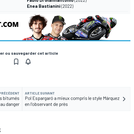
Fabio Di Giannantonio
(2022)
Enea Bastianini
(2022)
er ou sauvegarder cet article
 PRÉCÉDENT
ARTICLE SUIVANT
ts bitumés
Pol Espargaró a mieux compris le style Márquez
 au danger
en l'observant de près
S