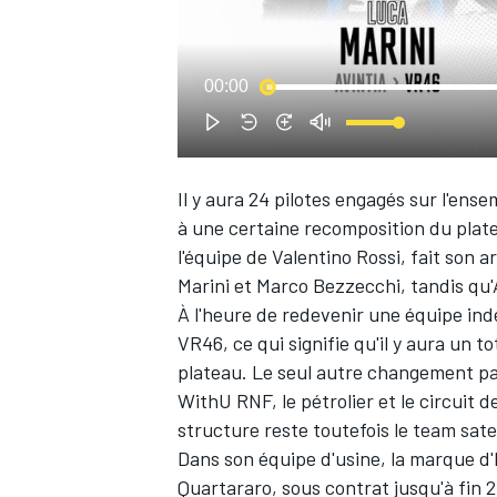
WRC
00:00
Il y aura 24 pilotes engagés sur l'ens
à une certaine recomposition du platea
l'équipe de Valentino Rossi, fait son 
Marini
et
Marco Bezzecchi
, tandis qu
À l'heure de redevenir une équipe ind
VR46, ce qui signifie qu'il y aura un tot
plateau. Le seul autre changement p
WEC
WithU RNF
, le pétrolier et le circuit
structure reste toutefois le team sate
Dans son équipe d'usine, la marque d'
Quartararo
, sous contrat jusqu'à fin 