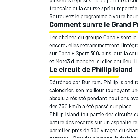
plusieurs reprises : le
départ de la co
française et la course sprint
reportée
Retrouvez le programme à votre heu
Comment suivre le Grand Pr
Les chaînes du groupe Canal+ sont le 
AUTRES CHAMPIONNATS
encore, elles retransmettront l'intég
sur Canal+ Sport 360, ainsi que la c
et Moto3 dimanche, si elles ont lieu. I
Le circuit de Phillip Island
Détrônée par Buriram, Phillip Island r
calendrier, son meilleur tour ayant u
absolu a résisté pendant neuf ans avan
des 350 km/h a été passé sur place.
Phillip Island fait partie des circuit
battre des records sur un asphalte répu
parmi les près de 300 virages du cham