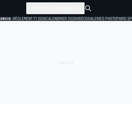
TOUTES LES SÉRIES
URCIS :
RÈGLEMENT F1 2026
CALENDRIER 2026
VIDÉOS
GALERIES PHOTO
PARIS S