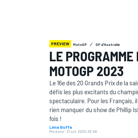
PREVIEW
MotoGP
GP d'Australie
MOTOGP
LE PROGRAMME 
MOTOGP 2023
Le 16e des 20 Grands Prix de la sa
défis les plus excitants du champi
spectaculaire. Pour les Français, 
rien manquer du show de Phillip I
fois !
Léna Buffa
Mis à jour:
21 oct. 2023, 03:56