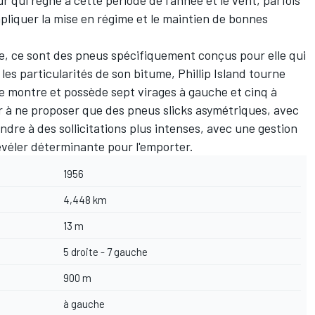
 qui règne à cette période de l'année et le vent, parfois
pliquer la mise en régime et le maintien de bonnes
te, ce sont des pneus spécifiquement conçus pour elle qui
les particularités de son bitume, Phillip Island tourne
ne montre et possède sept virages à gauche et cinq à
r à ne proposer que des pneus slicks asymétriques, avec
dre à des sollicitations plus intenses, avec une gestion
véler déterminante pour l'emporter.
1956
4,448 km
13 m
5 droite - 7 gauche
900 m
à gauche