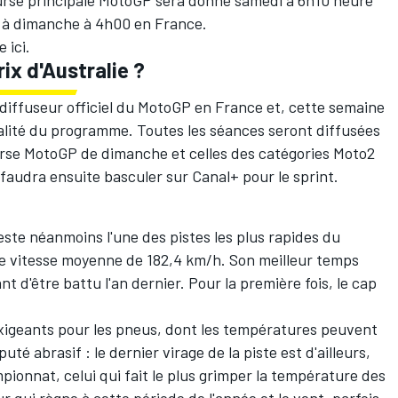
urse principale MotoGP sera donné samedi à 6h10
heure
 à dimanche à 4h00
en France.
re
ici
.
ix d'Australie ?
diffuseur officiel du MotoGP en France et, cette semaine
ralité du programme. Toutes les séances seront diffusées
ourse MotoGP de dimanche et celles des catégories Moto2
l faudra ensuite basculer sur Canal+ pour le sprint.
este néanmoins l'une des pistes les plus rapides du
ne vitesse moyenne de 182,4 km/h. Son meilleur temps
t d'être battu l'an dernier. Pour la première fois, le cap
s exigeants pour les pneus, dont les températures peuvent
té abrasif : le dernier virage de la piste est d'ailleurs,
pionnat, celui qui fait le plus grimper la température des