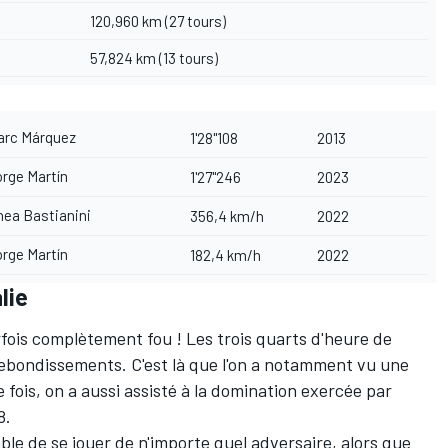
120,960 km (27 tours)
57,824 km (13 tours)
rc Márquez
1'28"108
2013
rge Martín
1'27"246
2023
ea Bastianini
356,4 km/h
2022
rge Martín
182,4 km/h
2022
lie
rfois complètement fou ! Les trois quarts d'heure de
ebondissements. C'est là que l'on a notamment vu une
 fois, on a aussi assisté à la domination exercée par
8.
le de se jouer de n'importe quel adversaire, alors que