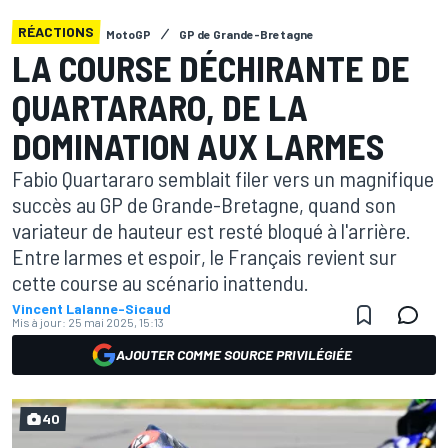
RÉACTIONS
MotoGP
GP de Grande-Bretagne
LA COURSE DÉCHIRANTE DE
QUARTARARO, DE LA
DOMINATION AUX LARMES
Fabio Quartararo semblait filer vers un magnifique
succès au GP de Grande-Bretagne, quand son
variateur de hauteur est resté bloqué à l'arrière.
Entre larmes et espoir, le Français revient sur
cette course au scénario inattendu.
Vincent Lalanne-Sicaud
Mis à jour:
25 mai 2025, 15:13
AJOUTER COMME SOURCE PRIVILÉGIÉE
40