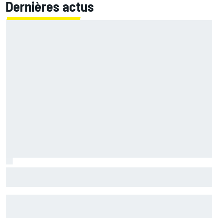
Dernières actus
Bagnaia : "Álex Márquez est devenu le pilote de référence
chez Ducati"