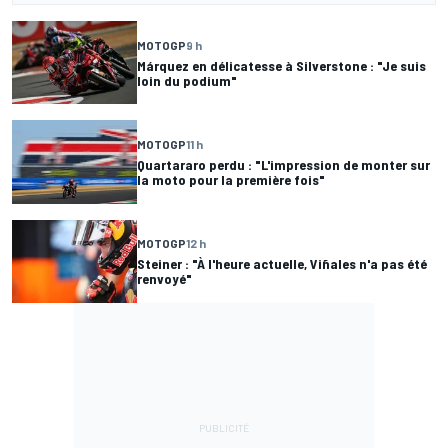
MOTOGP
9 h
Márquez en délicatesse à Silverstone : "Je suis
loin du podium"
MOTOGP
11 h
Quartararo perdu : "L'impression de monter sur
la moto pour la première fois"
MOTOGP
12 h
Steiner : "À l'heure actuelle, Viñales n'a pas été
renvoyé"