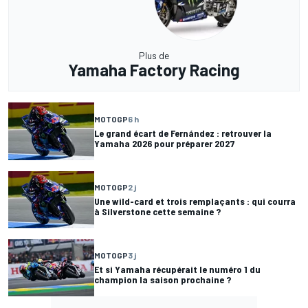
Plus de
Yamaha Factory Racing
MOTOGP
6 h
Le grand écart de Fernández : retrouver la
Yamaha 2026 pour préparer 2027
MOTOGP
2 j
Une wild-card et trois remplaçants : qui courra
à Silverstone cette semaine ?
MOTOGP
3 j
Et si Yamaha récupérait le numéro 1 du
champion la saison prochaine ?